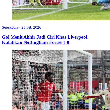
Sepakbola
·
23 Feb 2026
Gol Menit Akhir Jadi Ciri Khas Liverpool,
Kalahkan Nottingham Forest 1-0