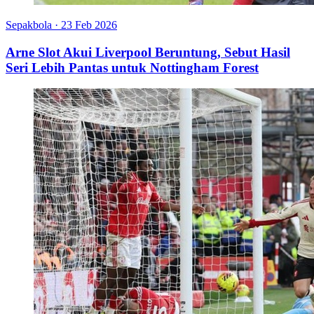
Sepakbola
·
23 Feb 2026
Arne Slot Akui Liverpool Beruntung, Sebut Hasil
Seri Lebih Pantas untuk Nottingham Forest