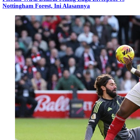
Nottingham Forest, Ini Alasannya