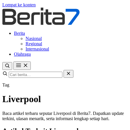
Lompat ke konten
Berita
Nasional
Regional
Internasional
Olahraga
Tag
Liverpool
Baca artikel terbaru seputar Liverpool di Berita7. Dapatkan update
terkini, ulasan menarik, serta informasi lengkap setiap hari.