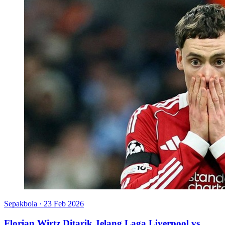
Sepakbola
·
23 Feb 2026
Florian Wirtz Ditarik Jelang Laga Liverpool vs