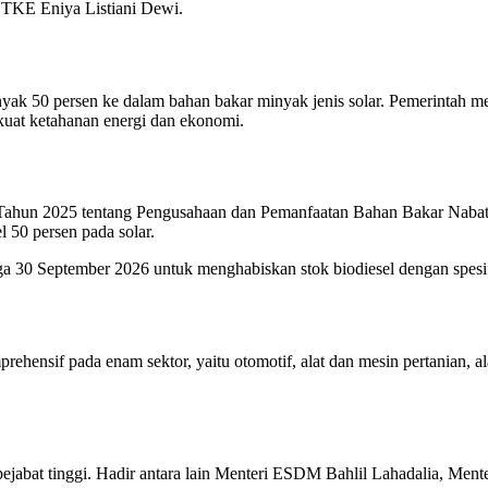
EBTKE Eniya Listiani Dewi.
yak 50 persen ke dalam bahan bakar minyak jenis solar. Pemerintah
kuat ketahanan energi dan ekonomi.
ahun 2025 tentang Pengusahaan dan Pemanfaatan Bahan Bakar Naba
50 persen pada solar.
ga 30 September 2026 untuk menghabiskan stok biodiesel dengan spesi
ehensif pada enam sektor, yaitu otomotif, alat dan mesin pertanian, ala
abat tinggi. Hadir antara lain Menteri ESDM Bahlil Lahadalia, Menter