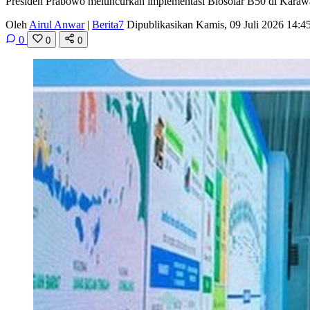
Presiden Prabowo meluncurkan implementasi Biosolar B50 di Karawang
Oleh
Airul Anwar
|
Berita7
Dipublikasikan Kamis, 09 Juli 2026 14:
0
0
0