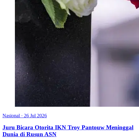
Nasional
·
26 Jul 2026
Juru Bicara Otorita IKN Troy Pantouw Meninggal
Dunia di Rusun ASN