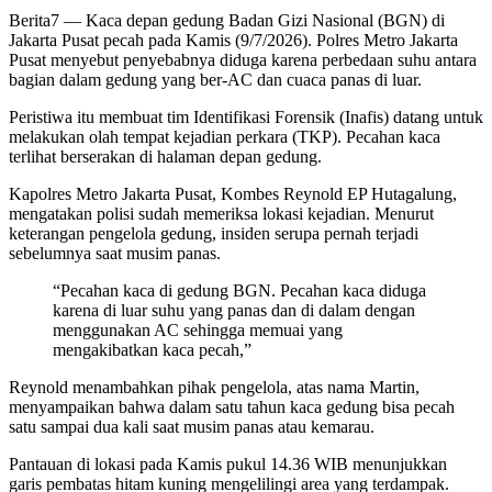
Berita7
— Kaca depan gedung Badan Gizi Nasional (BGN) di
Jakarta Pusat pecah pada Kamis (9/7/2026). Polres Metro Jakarta
Pusat menyebut penyebabnya diduga karena perbedaan suhu antara
bagian dalam gedung yang ber-AC dan cuaca panas di luar.
Peristiwa itu membuat tim Identifikasi Forensik (Inafis) datang untuk
melakukan olah tempat kejadian perkara (TKP). Pecahan kaca
terlihat berserakan di halaman depan gedung.
Kapolres Metro Jakarta Pusat, Kombes Reynold EP Hutagalung,
mengatakan polisi sudah memeriksa lokasi kejadian. Menurut
keterangan pengelola gedung, insiden serupa pernah terjadi
sebelumnya saat musim panas.
“Pecahan kaca di gedung BGN. Pecahan kaca diduga
karena di luar suhu yang panas dan di dalam dengan
menggunakan AC sehingga memuai yang
mengakibatkan kaca pecah,”
Reynold menambahkan pihak pengelola, atas nama Martin,
menyampaikan bahwa dalam satu tahun kaca gedung bisa pecah
satu sampai dua kali saat musim panas atau kemarau.
Pantauan di lokasi pada Kamis pukul 14.36 WIB menunjukkan
garis pembatas hitam kuning mengelilingi area yang terdampak.