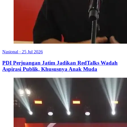
Nasional
·
25 Jul 2026
PDI Perjuangan Jatim Jadikan RedTalks Wadah
Aspirasi Publik, Khususnya Anak Muda