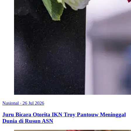
Nasional
·
26 Jul 2026
Juru Bicara Otorita IKN Troy Pantouw Meninggal
Dunia di Rusun ASN