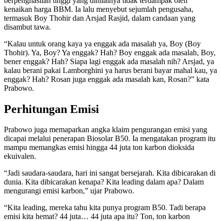
berpenghasilan tinggi yang dinilainya tidak terdampak oleh
kenaikan harga BBM. Ia lalu menyebut sejumlah pengusaha,
termasuk Boy Thohir dan Arsjad Rasjid, dalam candaan yang
disambut tawa.
“Kalau untuk orang kaya ya enggak ada masalah ya, Boy (Boy
Thohir). Ya, Boy? Ya enggak? Hah? Boy enggak ada masalah, Boy,
bener enggak? Hah? Siapa lagi enggak ada masalah nih? Arsjad, ya
kalau berani pakai Lamborghini ya harus berani bayar mahal kau, ya
enggak? Hah? Rosan juga enggak ada masalah kan, Rosan?” kata
Prabowo.
Perhitungan Emisi
Prabowo juga memaparkan angka klaim pengurangan emisi yang
dicapai melalui penerapan Biosolar B50. Ia mengatakan program itu
mampu memangkas emisi hingga 44 juta ton karbon dioksida
ekuivalen.
“Jadi saudara-saudara, hari ini sangat bersejarah. Kita dibicarakan di
dunia. Kita dibicarakan kenapa? Kita leading dalam apa? Dalam
mengurangi emisi karbon,” ujar Prabowo.
“Kita leading, mereka tahu kita punya program B50. Tadi berapa
emisi kita hemat? 44 juta… 44 juta apa itu? Ton, ton karbon