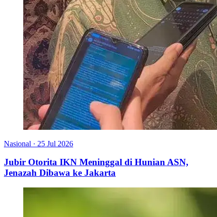
Nasional
·
25 Jul 2026
Jubir Otorita IKN Meninggal di Hunian ASN,
Jenazah Dibawa ke Jakarta