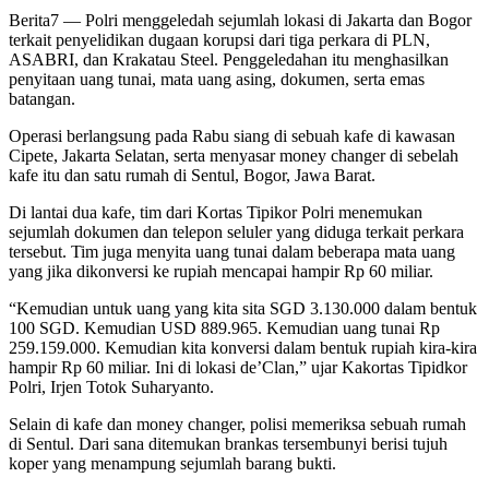
Berita7
— Polri menggeledah sejumlah lokasi di Jakarta dan Bogor
terkait penyelidikan dugaan korupsi dari tiga perkara di PLN,
ASABRI, dan Krakatau Steel. Penggeledahan itu menghasilkan
penyitaan uang tunai, mata uang asing, dokumen, serta emas
batangan.
Operasi berlangsung pada Rabu siang di sebuah kafe di kawasan
Cipete, Jakarta Selatan, serta menyasar money changer di sebelah
kafe itu dan satu rumah di Sentul, Bogor, Jawa Barat.
Di lantai dua kafe, tim dari Kortas Tipikor Polri menemukan
sejumlah dokumen dan telepon seluler yang diduga terkait perkara
tersebut. Tim juga menyita uang tunai dalam beberapa mata uang
yang jika dikonversi ke rupiah mencapai hampir Rp 60 miliar.
“Kemudian untuk uang yang kita sita SGD 3.130.000 dalam bentuk
100 SGD. Kemudian USD 889.965. Kemudian uang tunai Rp
259.159.000. Kemudian kita konversi dalam bentuk rupiah kira-kira
hampir Rp 60 miliar. Ini di lokasi de’Clan,” ujar Kakortas Tipidkor
Polri, Irjen Totok Suharyanto.
Selain di kafe dan money changer, polisi memeriksa sebuah rumah
di Sentul. Dari sana ditemukan brankas tersembunyi berisi tujuh
koper yang menampung sejumlah barang bukti.