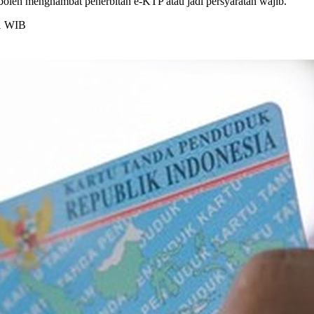
k boleh menghambat penerbitan e-KTP atau jadi persyaratan wajib.
01 WIB