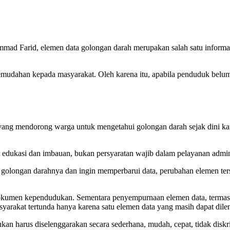
mad Farid, elemen data golongan darah merupakan salah satu informas
mudahan kepada masyarakat. Oleh karena itu, apabila penduduk belum 
h yang mendorong warga untuk mengetahui golongan darah sejak dini k
 edukasi dan imbauan, bukan persyaratan wajib dalam pelayanan admin
olongan darahnya dan ingin memperbarui data, perubahan elemen ters
dokumen kependudukan. Sementara penyempurnaan elemen data, termasu
syarakat tertunda hanya karena satu elemen data yang masih dapat dile
n harus diselenggarakan secara sederhana, mudah, cepat, tidak diskri