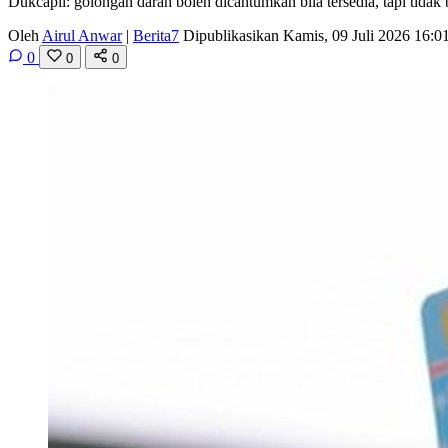
Dukcapil: golongan darah boleh dicantumkan bila tersedia, tapi tida
Oleh
Airul Anwar
|
Berita7
Dipublikasikan Kamis, 09 Juli 2026 16:
0
0
0