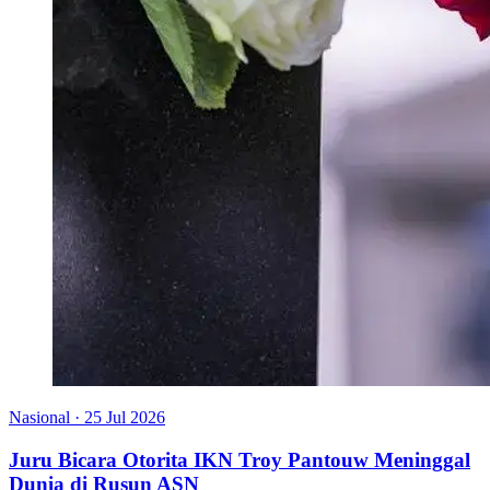
Nasional
·
25 Jul 2026
Juru Bicara Otorita IKN Troy Pantouw Meninggal
Dunia di Rusun ASN