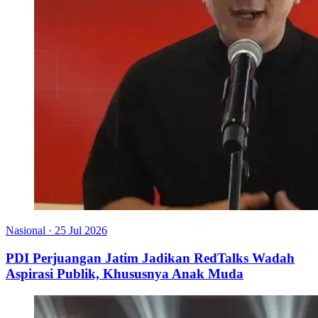
Nasional
·
25 Jul 2026
PDI Perjuangan Jatim Jadikan RedTalks Wadah
Aspirasi Publik, Khususnya Anak Muda