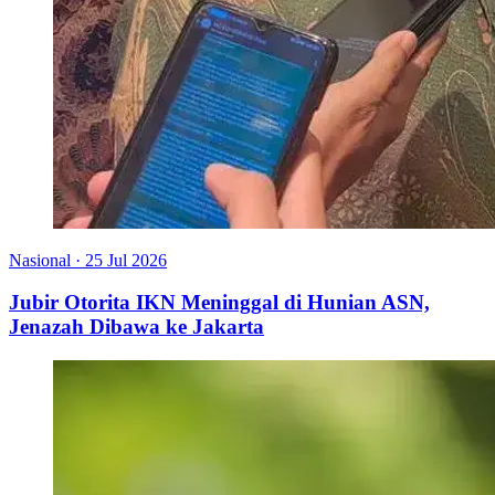
Nasional
·
25 Jul 2026
Jubir Otorita IKN Meninggal di Hunian ASN,
Jenazah Dibawa ke Jakarta