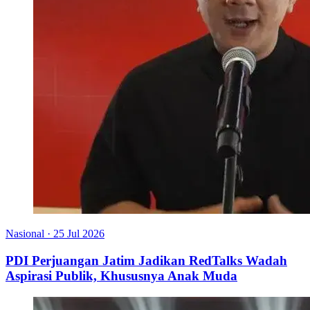
Nasional
·
25 Jul 2026
PDI Perjuangan Jatim Jadikan RedTalks Wadah
Aspirasi Publik, Khususnya Anak Muda