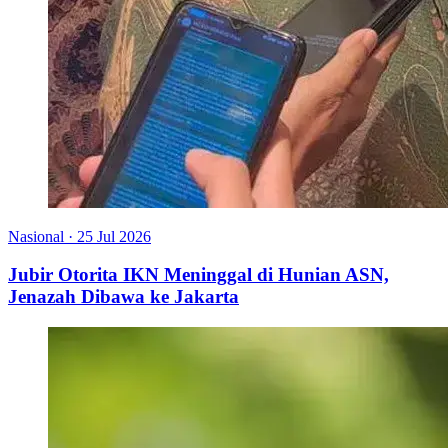
Nasional
·
25 Jul 2026
Jubir Otorita IKN Meninggal di Hunian ASN,
Jenazah Dibawa ke Jakarta