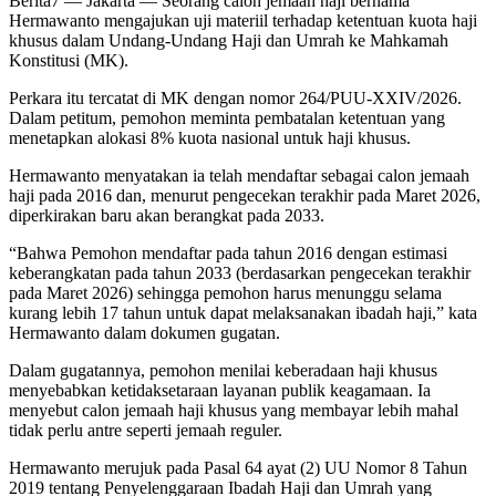
Berita7
— Jakarta — Seorang calon jemaah haji bernama
Hermawanto mengajukan uji materiil terhadap ketentuan kuota haji
khusus dalam Undang-Undang Haji dan Umrah ke Mahkamah
Konstitusi (MK).
Perkara itu tercatat di MK dengan nomor 264/PUU-XXIV/2026.
Dalam petitum, pemohon meminta pembatalan ketentuan yang
menetapkan alokasi 8% kuota nasional untuk haji khusus.
Hermawanto menyatakan ia telah mendaftar sebagai calon jemaah
haji pada 2016 dan, menurut pengecekan terakhir pada Maret 2026,
diperkirakan baru akan berangkat pada 2033.
“Bahwa Pemohon mendaftar pada tahun 2016 dengan estimasi
keberangkatan pada tahun 2033 (berdasarkan pengecekan terakhir
pada Maret 2026) sehingga pemohon harus menunggu selama
kurang lebih 17 tahun untuk dapat melaksanakan ibadah haji,” kata
Hermawanto dalam dokumen gugatan.
Dalam gugatannya, pemohon menilai keberadaan haji khusus
menyebabkan ketidaksetaraan layanan publik keagamaan. Ia
menyebut calon jemaah haji khusus yang membayar lebih mahal
tidak perlu antre seperti jemaah reguler.
Hermawanto merujuk pada Pasal 64 ayat (2) UU Nomor 8 Tahun
2019 tentang Penyelenggaraan Ibadah Haji dan Umrah yang