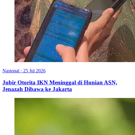
Nasional
·
25 Jul 2026
Jubir Otorita IKN Meninggal di Hunian ASN,
Jenazah Dibawa ke Jakarta