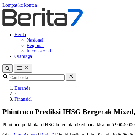
Lompat ke konten
Berita
Nasional
Regional
Internasional
Olahraga
Beranda
·
Finansial
Phintraco Prediksi IHSG Bergerak Mixed
Phintraco perkirakan IHSG bergerak mixed pada kisaran 5.900-6.0
Oleh
Airul Anwar
|
Berita7
Dipublikasikan Rabu, 08 Juli 2026 06:3