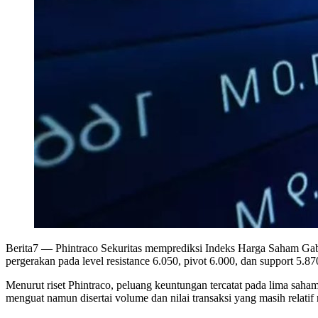
Berita7
— Phintraco Sekuritas memprediksi Indeks Harga Saham Gabu
pergerakan pada level resistance 6.050, pivot 6.000, dan support 5.87
Menurut riset Phintraco, peluang keuntungan tercatat pada lima s
menguat namun disertai volume dan nilai transaksi yang masih relatif