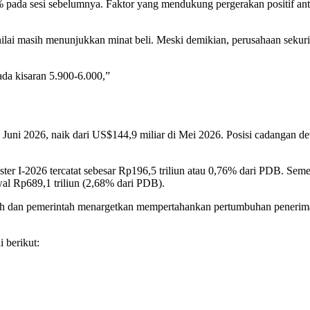
9% pada sesi sebelumnya. Faktor yang mendukung pergerakan positif 
ilai masih menunjukkan minat beli. Meski demikian, perusahaan sekurit
da kisaran 5.900-6.000,”
ni 2026, naik dari US$144,9 miliar di Mei 2026. Posisi cadangan devi
ter I-2026 tercatat sebesar Rp196,5 triliun atau 0,76% dari PDB. Sem
awal Rp689,1 triliun (2,68% dari PDB).
h dan pemerintah menargetkan mempertahankan pertumbuhan penerimaan 
 berikut: