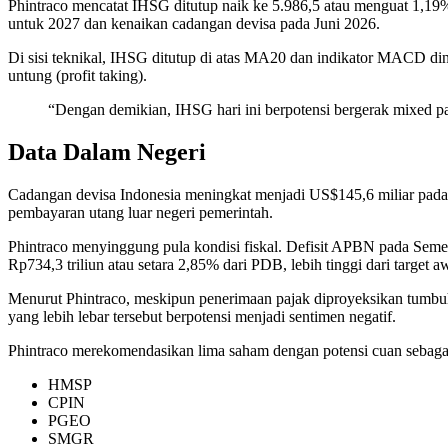
Phintraco mencatat IHSG ditutup naik ke 5.986,5 atau menguat 1,1
untuk 2027 dan kenaikan cadangan devisa pada Juni 2026.
Di sisi teknikal, IHSG ditutup di atas MA20 dan indikator MACD din
untung (profit taking).
“Dengan demikian, IHSG hari ini berpotensi bergerak mixed pa
Data Dalam Negeri
Cadangan devisa Indonesia meningkat menjadi US$145,6 miliar pada Ju
pembayaran utang luar negeri pemerintah.
Phintraco menyinggung pula kondisi fiskal. Defisit APBN pada Semes
Rp734,3 triliun atau setara 2,85% dari PDB, lebih tinggi dari target 
Menurut Phintraco, meskipun penerimaan pajak diproyeksikan tumbu
yang lebih lebar tersebut berpotensi menjadi sentimen negatif.
Phintraco merekomendasikan lima saham dengan potensi cuan sebagai
HMSP
CPIN
PGEO
SMGR