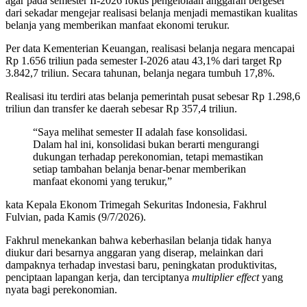
agar pada semester II-2026 fokus pengelolaan anggaran bergeser
dari sekadar mengejar realisasi belanja menjadi memastikan kualitas
belanja yang memberikan manfaat ekonomi terukur.
Per data Kementerian Keuangan, realisasi belanja negara mencapai
Rp 1.656 triliun pada semester I-2026 atau 43,1% dari target Rp
3.842,7 triliun. Secara tahunan, belanja negara tumbuh 17,8%.
Realisasi itu terdiri atas belanja pemerintah pusat sebesar Rp 1.298,6
triliun dan transfer ke daerah sebesar Rp 357,4 triliun.
“Saya melihat semester II adalah fase konsolidasi.
Dalam hal ini, konsolidasi bukan berarti mengurangi
dukungan terhadap perekonomian, tetapi memastikan
setiap tambahan belanja benar-benar memberikan
manfaat ekonomi yang terukur,”
kata Kepala Ekonom Trimegah Sekuritas Indonesia, Fakhrul
Fulvian, pada Kamis (9/7/2026).
Fakhrul menekankan bahwa keberhasilan belanja tidak hanya
diukur dari besarnya anggaran yang diserap, melainkan dari
dampaknya terhadap investasi baru, peningkatan produktivitas,
penciptaan lapangan kerja, dan terciptanya
multiplier effect
yang
nyata bagi perekonomian.