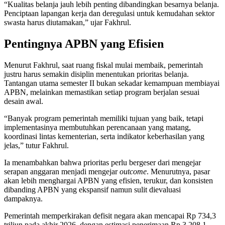
“Kualitas belanja jauh lebih penting dibandingkan besarnya belanja.
Penciptaan lapangan kerja dan deregulasi untuk kemudahan sektor
swasta harus diutamakan,” ujar Fakhrul.
Pentingnya APBN yang Efisien
Menurut Fakhrul, saat ruang fiskal mulai membaik, pemerintah
justru harus semakin disiplin menentukan prioritas belanja.
Tantangan utama semester II bukan sekadar kemampuan membiayai
APBN, melainkan memastikan setiap program berjalan sesuai
desain awal.
“Banyak program pemerintah memiliki tujuan yang baik, tetapi
implementasinya membutuhkan perencanaan yang matang,
koordinasi lintas kementerian, serta indikator keberhasilan yang
jelas,” tutur Fakhrul.
Ia menambahkan bahwa prioritas perlu bergeser dari mengejar
serapan anggaran menjadi mengejar
outcome
. Menurutnya, pasar
akan lebih menghargai APBN yang efisien, terukur, dan konsisten
dibanding APBN yang ekspansif namun sulit dievaluasi
dampaknya.
Pemerintah memperkirakan defisit negara akan mencapai Rp 734,3
triliun pada akhir 2026, dengan estimasi penerimaan Rp 3.208,1