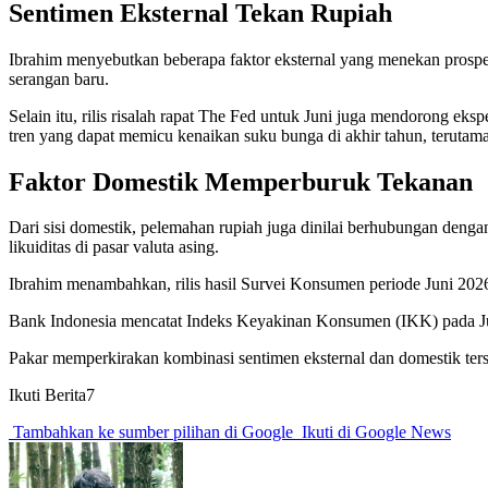
Sentimen Eksternal Tekan Rupiah
Ibrahim menyebutkan beberapa faktor eksternal yang menekan prospe
serangan baru.
Selain itu, rilis risalah rapat The Fed untuk Juni juga mendorong ek
tren yang dapat memicu kenaikan suku bunga di akhir tahun, terutama
Faktor Domestik Memperburuk Tekanan
Dari sisi domestik, pelemahan rupiah juga dinilai berhubungan den
likuiditas di pasar valuta asing.
Ibrahim menambahkan, rilis hasil Survei Konsumen periode Juni 202
Bank Indonesia mencatat Indeks Keyakinan Konsumen (IKK) pada Juni
Pakar memperkirakan kombinasi sentimen eksternal dan domestik ters
Ikuti Berita7
Tambahkan ke sumber pilihan di Google
Ikuti di Google News