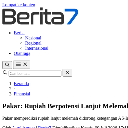
Lompat ke konten
Berita
Nasional
Regional
Internasional
Olahraga
Beranda
·
Finansial
Pakar: Rupiah Berpotensi Lanjut Melema
Pakar memprediksi rupiah lanjut melemah didorong ketegangan AS-Ir
Oleh
Airul Anwar
|
Berita7
Dipublikasikan Kamis, 09 Juli 2026 17: