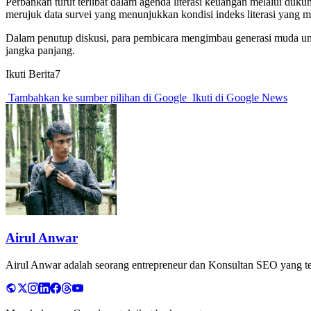
Perbankan turut terlibat dalam agenda literasi keuangan melalui duk
merujuk data survei yang menunjukkan kondisi indeks literasi yang ma
Dalam penutup diskusi, para pembicara mengimbau generasi muda untu
jangka panjang.
Ikuti Berita7
Tambahkan ke sumber pilihan di Google
Ikuti di Google News
Airul Anwar
Airul Anwar adalah seorang entrepreneur dan Konsultan SEO yang tela