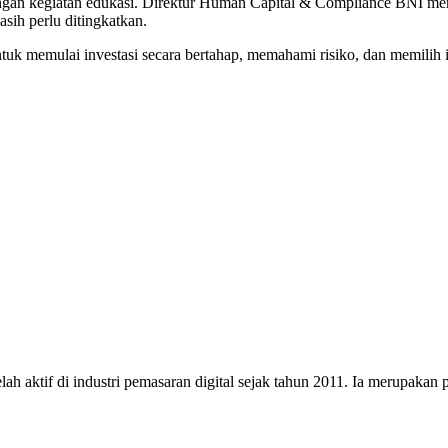
ungan kegiatan edukasi. Direktur Human Capital & Compliance BNI mene
sih perlu ditingkatkan.
k memulai investasi secara bertahap, memahami risiko, dan memilih i
h aktif di industri pemasaran digital sejak tahun 2011. Ia merupakan