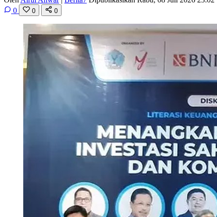
0
0
0