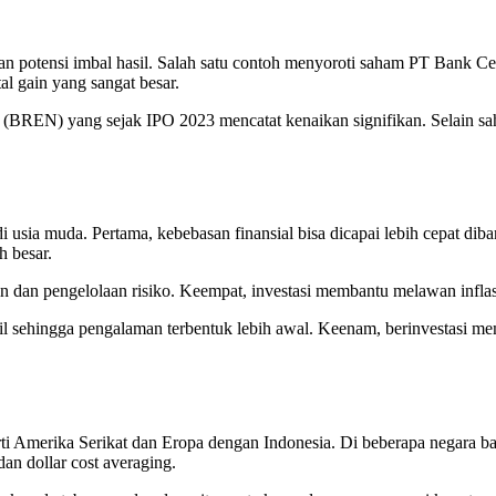
kan potensi imbal hasil. Salah satu contoh menyoroti saham PT Bank
l gain yang sangat besar.
BREN) yang sejak IPO 2023 mencatat kenaikan signifikan. Selain saham
 di usia muda. Pertama, kebebasan finansial bisa dicapai lebih cepat d
h besar.
plin dan pengelolaan risiko. Keempat, investasi membantu melawan infl
ecil sehingga pengalaman terbentuk lebih awal. Keenam, berinvestasi
ti Amerika Serikat dan Eropa dengan Indonesia. Di beberapa negara bar
dan dollar cost averaging.