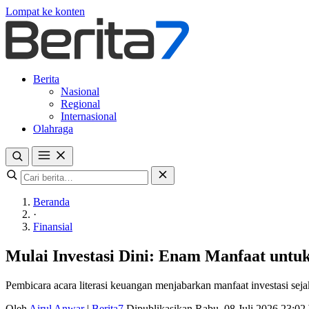
Lompat ke konten
Berita
Nasional
Regional
Internasional
Olahraga
Beranda
·
Finansial
Mulai Investasi Dini: Enam Manfaat untu
Pembicara acara literasi keuangan menjabarkan manfaat investasi seja
Oleh
Airul Anwar
|
Berita7
Dipublikasikan Rabu, 08 Juli 2026 23:0