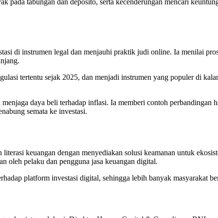
ak pada tabungan dan deposito, serta kecenderungan mencari keuntungan
i di instrumen legal dan menjauhi praktik judi online. Ia menilai pros
anjang.
asi tertentu sejak 2025, dan menjadi instrumen yang populer di kalang
 menjaga daya beli terhadap inflasi. Ia memberi contoh perbandinga
enabung semata ke investasi.
 literasi keuangan dengan menyediakan solusi keamanan untuk ekosist
an oleh pelaku dan pengguna jasa keuangan digital.
erhadap platform investasi digital, sehingga lebih banyak masyarakat