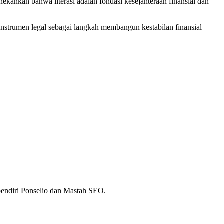
kankan bahwa literasi adalah fondasi kesejahteraan finansial dan
nstrumen legal sebagai langkah membangun kestabilan finansial
 pendiri Ponselio dan Mastah SEO.