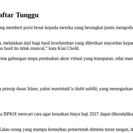
ftar Tunggu
emberi porsi besar kepada mereka yang berangkat justru mengorbanka
tah, melainkan dari bagi hasil keseluruhan yang diberikan mayoritas ke
an hasil itu tidak muncul,” kata Kiai Cholil.
ma gabungan tanpa pemisahan akun virtual yang transparan, nilai manf
 prinsip dasar Islam, yakni
manistaṭā’a ilaihi sabīlā
, yang menegaskan
ta BPKH mencari cara agar kenaikan biaya haji 2027 dapat dikenda
Kalau orang yang mampu kemudian pemerintah diminta turun tangan, itu