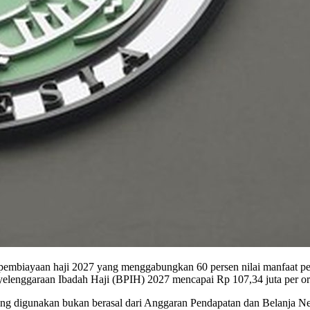
pembiayaan haji 2027 yang menggabungkan 60 persen nilai manfaat p
nyelenggaraan Ibadah Haji (BPIH) 2027 mencapai Rp 107,34 juta per or
ang digunakan bukan berasal dari Anggaran Pendapatan dan Belanja Ne