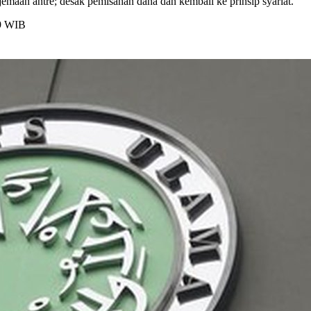
aah antre; desak pemisahan dana dan kembali ke prinsip syariat.
29 WIB