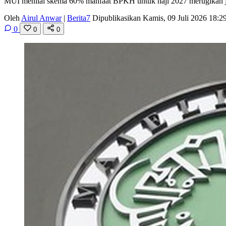
MUI menilai skema 60% manfaat BPKH untuk haji 2027 merugikan jem
Oleh
Airul Anwar
|
Berita7
Dipublikasikan Kamis, 09 Juli 2026 18:
0
0
0