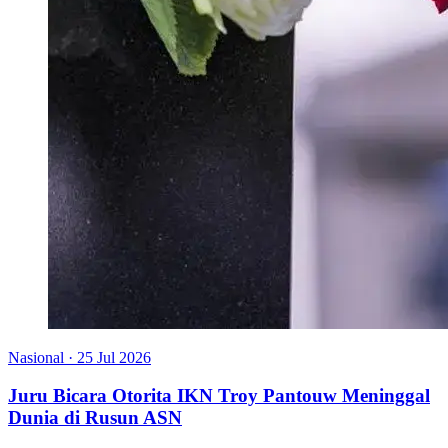
Nasional
·
25 Jul 2026
Juru Bicara Otorita IKN Troy Pantouw Meninggal
Dunia di Rusun ASN