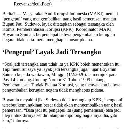
Reevanza/detikFoto)
Berita7
— Masyarakat Anti Korupsi Indonesia (MAKI) menilai
‘pengepul’ yang mengembalikan uang hasil pemerasan mantan
Bupati Pati, Sudewo, layak ditetapkan sebagai tersangka oleh
Komisi Pemberantasan Korupsi (KPK). Koordinator MAKI,
Boyamin Saiman, berpendapat bahwa pengembalian kerugian
negara tidak serta-merta menghapus unsur pidana.
‘Pengepul’ Layak Jadi Tersangka
“Soal jadi tersangka atau tidak itu ya KPK boleh menentukan itu.
Tapi menurut saya ya layak jadi tersangka juga,” ujar Boyamin
Saiman kepada wartawan, Minggu (1/2/2026). Ia merujuk pada
Pasal 4 Undang-Undang Nomor 31 Tahun 1999 tentang
Pemberantasan Tindak Pidana Korupsi, yang menyatakan bahwa
pengembalian kerugian negara tidak menghapus pidana.
Boyamin meyakini jika Sudewo tidak tertangkap KPK, ‘pengepul’
tersebut kemungkinan besar tidak akan mengembalikan uang hasil
pemerasan. “Bisa jadi itu pengepul itu (uang pemerasan) bisa jadi
tilep untuk dirinya sendiri ataupun dipotong bagiannya dia, gitu
kan,” tuturnya.