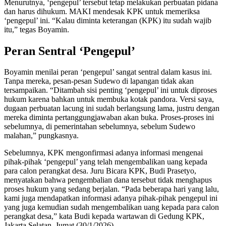
Menurutnya, ‘pengepul’ tersebut tetap melakukan perbuatan pidana
dan harus dihukum. MAKI mendesak KPK untuk memeriksa
‘pengepul’ ini. “Kalau diminta keterangan (KPK) itu sudah wajib
itu,” tegas Boyamin.
Peran Sentral ‘Pengepul’
Boyamin menilai peran ‘pengepul’ sangat sentral dalam kasus ini.
Tanpa mereka, pesan-pesan Sudewo di lapangan tidak akan
tersampaikan. “Ditambah sisi penting ‘pengepul’ ini untuk diproses
hukum karena bahkan untuk membuka kotak pandora. Versi saya,
dugaan perbuatan lacung ini sudah berlangsung lama, justru dengan
mereka diminta pertanggungjawaban akan buka. Proses-proses ini
sebelumnya, di pemerintahan sebelumnya, sebelum Sudewo
malahan,” pungkasnya.
Sebelumnya, KPK mengonfirmasi adanya informasi mengenai
pihak-pihak ‘pengepul’ yang telah mengembalikan uang kepada
para calon perangkat desa. Juru Bicara KPK, Budi Prasetyo,
menyatakan bahwa pengembalian dana tersebut tidak menghapus
proses hukum yang sedang berjalan. “Pada beberapa hari yang lalu,
kami juga mendapatkan informasi adanya pihak-pihak pengepul ini
yang juga kemudian sudah mengembalikan uang kepada para calon
perangkat desa,” kata Budi kepada wartawan di Gedung KPK,
Jakarta Selatan, Jumat (30/1/2026).