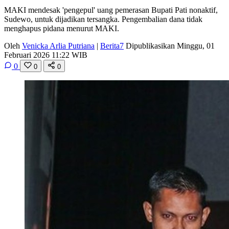
MAKI mendesak 'pengepul' uang pemerasan Bupati Pati nonaktif,
Sudewo, untuk dijadikan tersangka. Pengembalian dana tidak
menghapus pidana menurut MAKI.
Oleh
Venicka Arlia Putriana
|
Berita7
Dipublikasikan Minggu, 01
Februari 2026 11:22 WIB
0
0
0