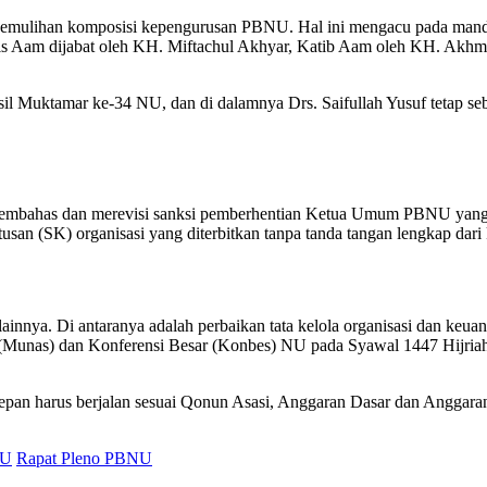
n pemulihan komposisi kepengurusan PBNU. Hal ini mengacu pada mand
Rais Aam dijabat oleh KH. Miftachul Akhyar, Katib Aam oleh KH. Akh
Muktamar ke-34 NU, dan di dalamnya Drs. Saifullah Yusuf tetap seba
membahas dan merevisi sanksi pemberhentian Ketua Umum PBNU yang 
usan (SK) organisasi yang diterbitkan tanpa tanda tangan lengkap da
lainnya. Di antaranya adalah perbaikan tata kelola organisasi dan keu
unas) dan Konferensi Besar (Konbes) NU pada Syawal 1447 Hijriah at
depan harus berjalan sesuai Qonun Asasi, Anggaran Dasar dan Anggar
U
Rapat Pleno PBNU