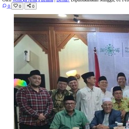
0
0
0