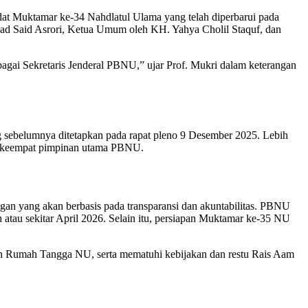
at Muktamar ke-34 Nahdlatul Ulama yang telah diperbarui pada
mad Said Asrori, Ketua Umum oleh KH. Yahya Cholil Staquf, dan
gai Sekretaris Jenderal PBNU,” ujar Prof. Mukri dalam keterangan
sebelumnya ditetapkan pada rapat pleno 9 Desember 2025. Lebih
ri keempat pimpinan utama PBNU.
angan yang akan berbasis pada transparansi dan akuntabilitas. PBNU
au sekitar April 2026. Selain itu, persiapan Muktamar ke-35 NU
an Rumah Tangga NU, serta mematuhi kebijakan dan restu Rais Aam