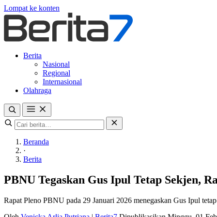
Lompat ke konten
Berita
Nasional
Regional
Internasional
Olahraga
Beranda
·
Berita
PBNU Tegaskan Gus Ipul Tetap Sekjen, Ra
Rapat Pleno PBNU pada 29 Januari 2026 menegaskan Gus Ipul tetap
Oleh
Venicka Arlia Putriana
|
Berita7
Dipublikasikan Minggu, 01 Feb