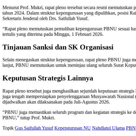
Menurut Prof. Mukri, rapat pleno tersebut secara resmi memutuska
tahun 2024. Dalam struktur kepengurusan yang dipulihkan, posisi 
Sekretaris Jenderal oleh Drs. Saifullah Yusuf.
“Rapat pleno memutuskan pemulihan kepengurusan PBNU sesuai hasil 
tertulis yang diterima pada Minggu, 1 Februari 2026.
Tinjauan Sanksi dan SK Organisasi
Selain menegaskan struktur kepengurusan, rapat pleno PBNU juga 
lanjut, PBNU memutuskan untuk meninjau ulang seluruh Surat Keput
Keputusan Strategis Lainnya
Rapat pleno tersebut juga menghasilkan sejumlah keputusan strategis 
juga tengah mempersiapkan penyelenggaraan Musyawarah Nasional (M
dijadwalkan akan dilaksanakan pada Juli-Agustus 2026.
“PBNU juga memastikan seluruh program dan kegiatan strategis ke 
PBNU,” tutup Prof. Mukri.
Topik
Gus Saifullah Yusuf
Kepengurusan NU
Nahdlatul Ulama
PBN