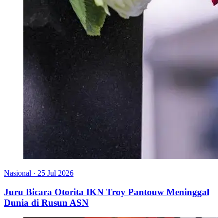
Nasional
·
25 Jul 2026
Juru Bicara Otorita IKN Troy Pantouw Meninggal
Dunia di Rusun ASN