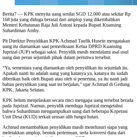
Berita7
— KPK menyita uang senilai SGD 12.000 atau sekitar Rp
168 juta yang diduga berasal dari amplop yang dikembalikan
Menteri Kehutanan Raja Juli Antoni kepada Bupati Kuansing
Suhardiman Amby.
Plt Direktur Penyidikan KPK Achmad Taufik Husein mengatakan
uang itu diamankan saat pemeriksaan Ketua DPRD Kuansing
Juprizal (JUP) sebagai saksi. Penyidik masih mendalami asal usul
uang dan peran sejumlah pihak dalam peristiwa tersebut.
“Ya, sementara yang diamankan oleh penyidikan itu sejumlah itu.
Apakah nanti itu adalah uang yang katanya ya, katanya itu sudah
diberikan baik oleh Bupati atau oleh si penerima, ya itu nanti jadi
bahan penyidikan yang saat ini berjalan,” ujar Achmad di Gedung
KPK, Jakarta Selatan.
KPK belum menjelaskan secara rinci mengapa uang tersebut berada
pada Juprizal. Namun, penyidik menduga Juprizal mengetahui
bahwa Suhardiman mengumpulkan uang dari beberapa Koperasi
Unit Desa (KUD) terkait urusan alih fungsi hutan.
Achmad menambahkan penyidikan masih menelusuri siapa yang
meletakkan amplop, bentuk pertemuan, serta konversi dana dari