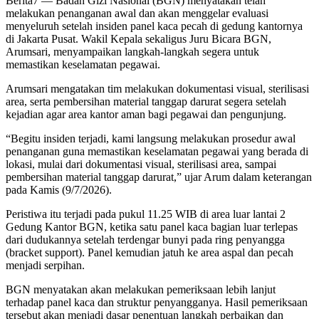
Berita7
— Badan Gizi Nasional (BGN) menyatakan telah
melakukan penanganan awal dan akan menggelar evaluasi
menyeluruh setelah insiden panel kaca pecah di gedung kantornya
di Jakarta Pusat. Wakil Kepala sekaligus Juru Bicara BGN,
Arumsari, menyampaikan langkah-langkah segera untuk
memastikan keselamatan pegawai.
Arumsari mengatakan tim melakukan dokumentasi visual, sterilisasi
area, serta pembersihan material tanggap darurat segera setelah
kejadian agar area kantor aman bagi pegawai dan pengunjung.
“Begitu insiden terjadi, kami langsung melakukan prosedur awal
penanganan guna memastikan keselamatan pegawai yang berada di
lokasi, mulai dari dokumentasi visual, sterilisasi area, sampai
pembersihan material tanggap darurat,” ujar Arum dalam keterangan
pada Kamis (9/7/2026).
Peristiwa itu terjadi pada pukul 11.25 WIB di area luar lantai 2
Gedung Kantor BGN, ketika satu panel kaca bagian luar terlepas
dari dudukannya setelah terdengar bunyi pada ring penyangga
(bracket support). Panel kemudian jatuh ke area aspal dan pecah
menjadi serpihan.
BGN menyatakan akan melakukan pemeriksaan lebih lanjut
terhadap panel kaca dan struktur penyangganya. Hasil pemeriksaan
tersebut akan menjadi dasar penentuan langkah perbaikan dan