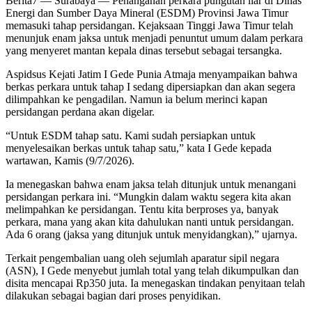
Berita7
— Surabaya — Penanganan perkara pungutan liar di Dinas
Energi dan Sumber Daya Mineral (ESDM) Provinsi Jawa Timur
memasuki tahap persidangan. Kejaksaan Tinggi Jawa Timur telah
menunjuk enam jaksa untuk menjadi penuntut umum dalam perkara
yang menyeret mantan kepala dinas tersebut sebagai tersangka.
Aspidsus Kejati Jatim I Gede Punia Atmaja menyampaikan bahwa
berkas perkara untuk tahap I sedang dipersiapkan dan akan segera
dilimpahkan ke pengadilan. Namun ia belum merinci kapan
persidangan perdana akan digelar.
“Untuk ESDM tahap satu. Kami sudah persiapkan untuk
menyelesaikan berkas untuk tahap satu,” kata I Gede kepada
wartawan, Kamis (9/7/2026).
Ia menegaskan bahwa enam jaksa telah ditunjuk untuk menangani
persidangan perkara ini. “Mungkin dalam waktu segera kita akan
melimpahkan ke persidangan. Tentu kita berproses ya, banyak
perkara, mana yang akan kita dahulukan nanti untuk persidangan.
Ada 6 orang (jaksa yang ditunjuk untuk menyidangkan),” ujarnya.
Terkait pengembalian uang oleh sejumlah aparatur sipil negara
(ASN), I Gede menyebut jumlah total yang telah dikumpulkan dan
disita mencapai Rp350 juta. Ia menegaskan tindakan penyitaan telah
dilakukan sebagai bagian dari proses penyidikan.