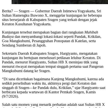
Berita7
— Sragen — Gubernur Daerah Istimewa Yogyakarta, Sri
Sultan Hamengku Buwono X, menggelar kunjungan ke beberapa
situs bersejarah di Kabupaten Sragen yang terkait dengan jejak
Keraton Kasultanan Yogyakarta.
Kunjungan tersebut merupakan bagian dari rangkaian
Muhibah
Budaya
dan menyambangi lokasi-lokasi seperti Pandak, Krikilan,
Goa Mangkubumi, Pesanggrahan Ponopatan di Katelan, serta
Sendang Sumberan di Japoh.
Sekretaris Daerah Kabupaten Sragen, Hargiyanto, mengatakan
kunjungan itu bertujuan menelusuri petilasan leluhur Keraton. Di
Pandak, menurut Hargiyanto, Sultan HB X meninjau titik yang
menurut riwayat merupakan tempat singgah pertama saat Pangeran
Mangkubumi datang ke Sragen.
“Di sana diceritakan bagaimana Kanjeng Mangkubumi, karena ada
sedikit perselisihan waktu itu, akhirnya pergi dari Keraton dan
singgah di Sragen—ke Pandak dulu, Krikilan,” ujar Hargiyanto saat
berbicara kepada wartawan di Kantor Pemkab Sragen, Kamis
(9/7/2026).
Salah satu momen yang menarik perhatian adalah saat Sultan HB X