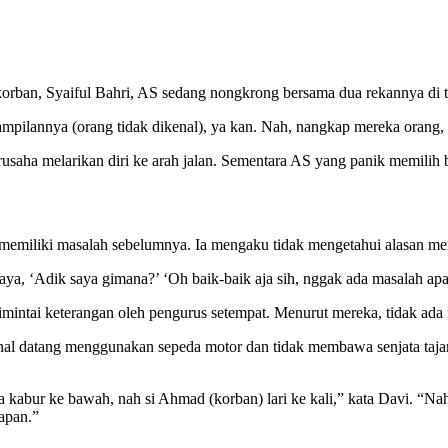
orban, Syaiful Bahri, AS sedang nongkrong bersama dua rekannya di tan
mpilannya (orang tidak dikenal), ya kan. Nah, nangkap mereka orang, git
usaha melarikan diri ke arah jalan. Sementara AS yang panik memilih be
memiliki masalah sebelumnya. Ia mengaku tidak mengetahui alasan meng
a, ‘Adik saya gimana?’ ‘Oh baik-baik aja sih, nggak ada masalah apa-a
ntai keterangan oleh pengurus setempat. Menurut mereka, tidak ada i
nal datang menggunakan sepeda motor dan tidak membawa senjata tajam 
kabur ke bawah, nah si Ahmad (korban) lari ke kali,” kata Davi. “Nah
gapan.”