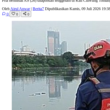
Pria berinisial AS (26) dilaporkan tenggelam di Kali Ciliwung Toman
Oleh
Airul Anwar
|
Berita7
Dipublikasikan Kamis, 09 Juli 2026 19:
0
0
0