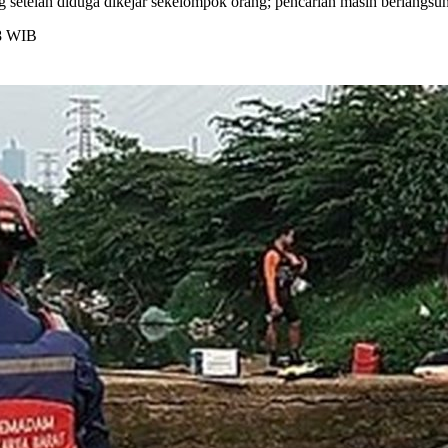
g setelah diduga dikejar sekelompok orang; pencarian masih berlangsu
38 WIB