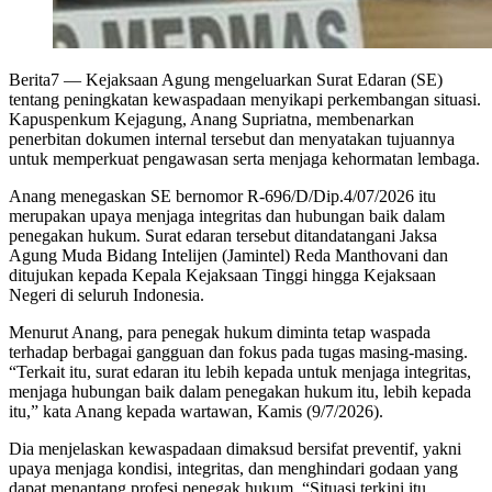
Berita7
— Kejaksaan Agung mengeluarkan Surat Edaran (SE)
tentang peningkatan kewaspadaan menyikapi perkembangan situasi.
Kapuspenkum Kejagung, Anang Supriatna, membenarkan
penerbitan dokumen internal tersebut dan menyatakan tujuannya
untuk memperkuat pengawasan serta menjaga kehormatan lembaga.
Anang menegaskan SE bernomor R-696/D/Dip.4/07/2026 itu
merupakan upaya menjaga integritas dan hubungan baik dalam
penegakan hukum. Surat edaran tersebut ditandatangani Jaksa
Agung Muda Bidang Intelijen (Jamintel) Reda Manthovani dan
ditujukan kepada Kepala Kejaksaan Tinggi hingga Kejaksaan
Negeri di seluruh Indonesia.
Menurut Anang, para penegak hukum diminta tetap waspada
terhadap berbagai gangguan dan fokus pada tugas masing-masing.
“Terkait itu, surat edaran itu lebih kepada untuk menjaga integritas,
menjaga hubungan baik dalam penegakan hukum itu, lebih kepada
itu,” kata Anang kepada wartawan, Kamis (9/7/2026).
Dia menjelaskan kewaspadaan dimaksud bersifat preventif, yakni
upaya menjaga kondisi, integritas, dan menghindari godaan yang
dapat menantang profesi penegak hukum. “Situasi terkini itu