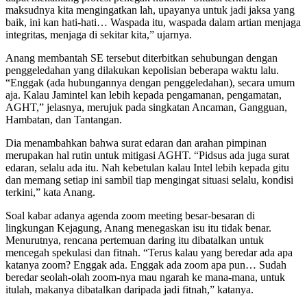
maksudnya kita mengingatkan lah, upayanya untuk jadi jaksa yang
baik, ini kan hati-hati… Waspada itu, waspada dalam artian menjaga
integritas, menjaga di sekitar kita,” ujarnya.
Anang membantah SE tersebut diterbitkan sehubungan dengan
penggeledahan yang dilakukan kepolisian beberapa waktu lalu.
“Enggak (ada hubungannya dengan penggeledahan), secara umum
aja. Kalau Jamintel kan lebih kepada pengamanan, pengamatan,
AGHT,” jelasnya, merujuk pada singkatan Ancaman, Gangguan,
Hambatan, dan Tantangan.
Dia menambahkan bahwa surat edaran dan arahan pimpinan
merupakan hal rutin untuk mitigasi AGHT. “Pidsus ada juga surat
edaran, selalu ada itu. Nah kebetulan kalau Intel lebih kepada gitu
dan memang setiap ini sambil tiap mengingat situasi selalu, kondisi
terkini,” kata Anang.
Soal kabar adanya agenda zoom meeting besar-besaran di
lingkungan Kejagung, Anang menegaskan isu itu tidak benar.
Menurutnya, rencana pertemuan daring itu dibatalkan untuk
mencegah spekulasi dan fitnah. “Terus kalau yang beredar ada apa
katanya zoom? Enggak ada. Enggak ada zoom apa pun… Sudah
beredar seolah-olah zoom-nya mau ngarah ke mana-mana, untuk
itulah, makanya dibatalkan daripada jadi fitnah,” katanya.