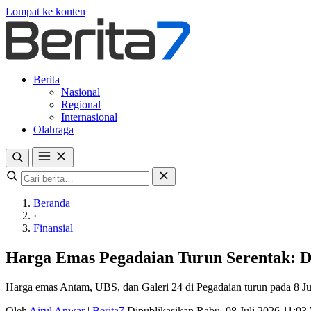
Lompat ke konten
Berita
Nasional
Regional
Internasional
Olahraga
Beranda
·
Finansial
Harga Emas Pegadaian Turun Serentak: Da
Harga emas Antam, UBS, dan Galeri 24 di Pegadaian turun pada 8 Jul
Oleh
Airul Anwar
|
Berita7
Dipublikasikan Rabu, 08 Juli 2026 11:0