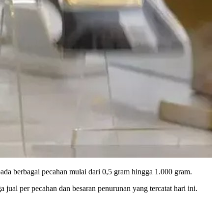
pada berbagai pecahan mulai dari 0,5 gram hingga 1.000 gram.
jual per pecahan dan besaran penurunan yang tercatat hari ini.