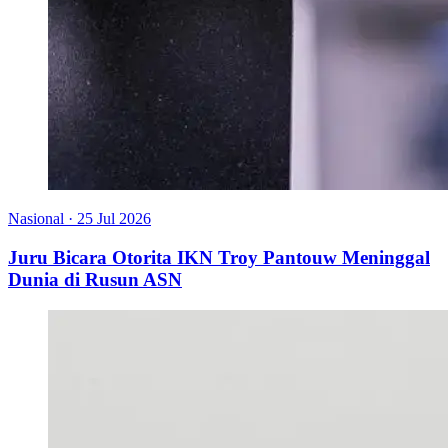
Nasional
·
25 Jul 2026
Juru Bicara Otorita IKN Troy Pantouw Meninggal
Dunia di Rusun ASN