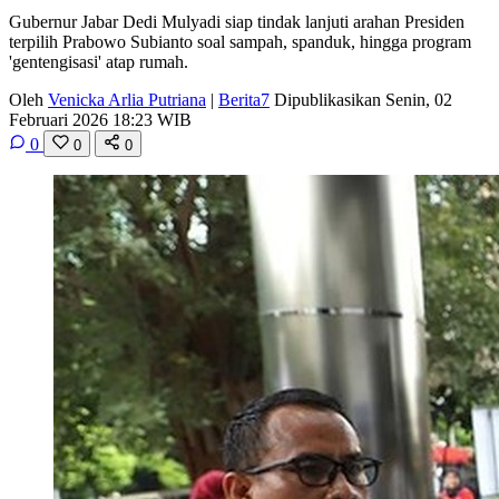
Gubernur Jabar Dedi Mulyadi siap tindak lanjuti arahan Presiden
terpilih Prabowo Subianto soal sampah, spanduk, hingga program
'gentengisasi' atap rumah.
Oleh
Venicka Arlia Putriana
|
Berita7
Dipublikasikan Senin, 02
Februari 2026 18:23 WIB
0
0
0