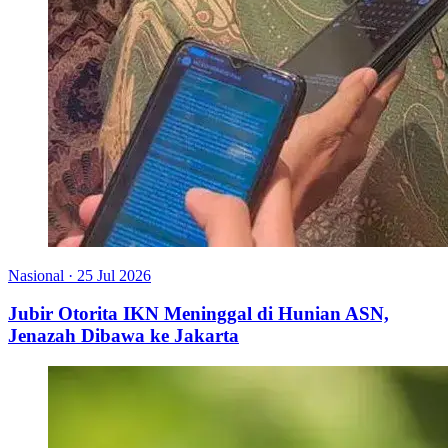
Nasional
·
25 Jul 2026
Jubir Otorita IKN Meninggal di Hunian ASN,
Jenazah Dibawa ke Jakarta