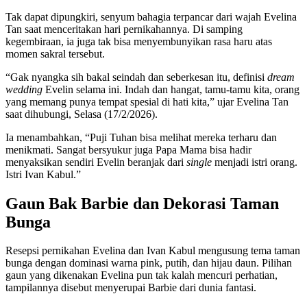
Tak dapat dipungkiri, senyum bahagia terpancar dari wajah Evelina
Tan saat menceritakan hari pernikahannya. Di samping
kegembiraan, ia juga tak bisa menyembunyikan rasa haru atas
momen sakral tersebut.
“Gak nyangka sih bakal seindah dan seberkesan itu, definisi
dream
wedding
Evelin selama ini. Indah dan hangat, tamu-tamu kita, orang
yang memang punya tempat spesial di hati kita,” ujar Evelina Tan
saat dihubungi, Selasa (17/2/2026).
Ia menambahkan, “Puji Tuhan bisa melihat mereka terharu dan
menikmati. Sangat bersyukur juga Papa Mama bisa hadir
menyaksikan sendiri Evelin beranjak dari
single
menjadi istri orang.
Istri Ivan Kabul.”
Gaun Bak Barbie dan Dekorasi Taman
Bunga
Resepsi pernikahan Evelina dan Ivan Kabul mengusung tema taman
bunga dengan dominasi warna pink, putih, dan hijau daun. Pilihan
gaun yang dikenakan Evelina pun tak kalah mencuri perhatian,
tampilannya disebut menyerupai Barbie dari dunia fantasi.