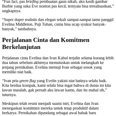
“Fun fact, pas
briefing
pembuatan gaun nikah, aku kasih gambar
Barbie yang suka Eve nonton pas kecil, ternyata bisa terealisasikan,”
ungkapnya.
“Super duper realistis dan elegan sekali sampai-sampai tamu panggil
Evelina Middleton. Puji Tuhan, cuma bisa ucap syukur banyak-
banyak,” tambahnya.
Perjalanan Cinta dan Komitmen
Berkelanjutan
Perjalanan cinta Evelina dan Ivan Kabul terjalin selama kurang lebih
dua tahun sebelum akhirnya memutuskan untuk melangkah ke
jenjang pernikahan. Evelina memuji Ivan sebagai sosok yang
memiliki niat baik.
“Ivan pria
green flag
yang Evelin yakini niat hatinya selalu baik.
Kita berdua kompak, kami selalu bisa ingat bahwa di dunia ini kita
lawan masalah, gak pernah aku lawan kamu, dan itu mahal sih,”
tuturnya.
Meskipun telah resmi menjadi suami istri, Evelina dan Ivan
menegaskan komitmen mereka untuk tetap produktif dalam
berkarya. Pernikahan dipandang sebagai awal babak baru