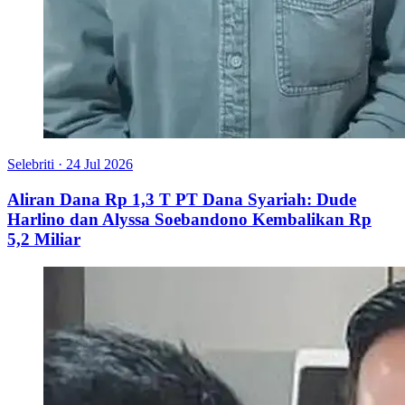
Selebriti
·
24 Jul 2026
Aliran Dana Rp 1,3 T PT Dana Syariah: Dude
Harlino dan Alyssa Soebandono Kembalikan Rp
5,2 Miliar