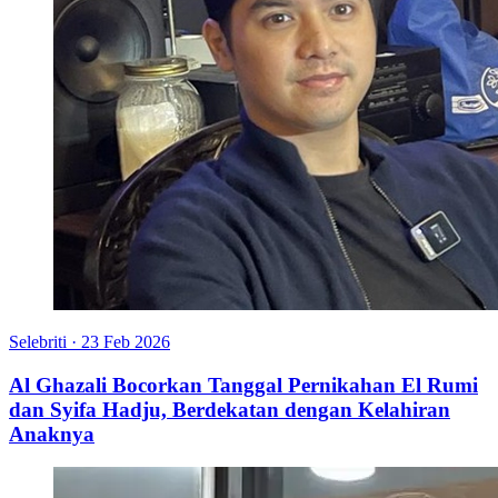
Selebriti
·
23 Feb 2026
Al Ghazali Bocorkan Tanggal Pernikahan El Rumi
dan Syifa Hadju, Berdekatan dengan Kelahiran
Anaknya