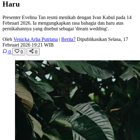
Haru
Presenter Evelina Tan resmi menikah dengan Ivan Kabul pada 14
Februari 2026. Ia mengungkapkan rasa bahagia dan haru atas
pernikahannya yang disebut sebagai 'dream wedding'.
Oleh
Venicka Arlia Putriana
|
Berita7
Dipublikasikan Selasa, 17
Februari 2026 19:21 WIB
0
0
0