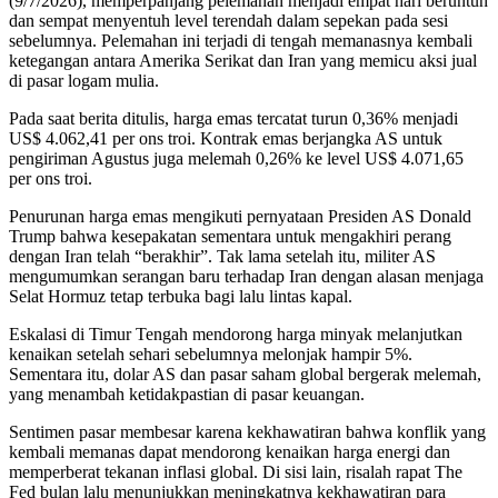
(9/7/2026), memperpanjang pelemahan menjadi empat hari beruntun
dan sempat menyentuh level terendah dalam sepekan pada sesi
sebelumnya. Pelemahan ini terjadi di tengah memanasnya kembali
ketegangan antara Amerika Serikat dan Iran yang memicu aksi jual
di pasar logam mulia.
Pada saat berita ditulis, harga emas tercatat turun 0,36% menjadi
US$ 4.062,41 per ons troi. Kontrak emas berjangka AS untuk
pengiriman Agustus juga melemah 0,26% ke level US$ 4.071,65
per ons troi.
Penurunan harga emas mengikuti pernyataan Presiden AS Donald
Trump bahwa kesepakatan sementara untuk mengakhiri perang
dengan Iran telah “berakhir”. Tak lama setelah itu, militer AS
mengumumkan serangan baru terhadap Iran dengan alasan menjaga
Selat Hormuz tetap terbuka bagi lalu lintas kapal.
Eskalasi di Timur Tengah mendorong harga minyak melanjutkan
kenaikan setelah sehari sebelumnya melonjak hampir 5%.
Sementara itu, dolar AS dan pasar saham global bergerak melemah,
yang menambah ketidakpastian di pasar keuangan.
Sentimen pasar membesar karena kekhawatiran bahwa konflik yang
kembali memanas dapat mendorong kenaikan harga energi dan
memperberat tekanan inflasi global. Di sisi lain, risalah rapat The
Fed bulan lalu menunjukkan meningkatnya kekhawatiran para