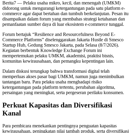
Berita7
— Pelaku usaha mikro, kecil, dan menengah (UMKM)
didorong untuk mengurangi ketergantungan pada satu platform e-
commerce agar dapat bertahan dan tumbuh berkelanjutan. Pesan itu
disampaikan dalam forum yang membahas strategi ketahanan dan
pemanfaatan sumber daya di luar ekosistem e-commerce tunggal.
Forum bertajuk “Resilience and Resourcefulness Beyond E-
Commerce Platforms” diselenggarakan Jakarta Hustle di Smesco
Startup Hub, Gedung Smesco Jakarta, pada Selasa (8/7/2026).
Kegiatan berbentuk Knowledge Exchange Forum ini
mempertemukan pelaku UMKM, akademisi, praktisi bisnis,
komunitas kewirausahaan, dan pemangku kepentingan lain.
Dalam diskusi terungkap bahwa transformasi digital telah
memperluas akses pasar bagi UMKM, namun juga menimbulkan
tantangan baru. Para pelaku usaha menghadapi risiko
ketergantungan pada platform tertentu, perubahan algoritma,
persaingan yang meningkat, serta pergeseran perilaku konsumen.
Perkuat Kapasitas dan Diversifikasi
Kanal
Para pembicara menekankan pentingnya penguatan kapasitas
kewirausahaan, peningkatan nilai tambah produk, serta diversifikasi