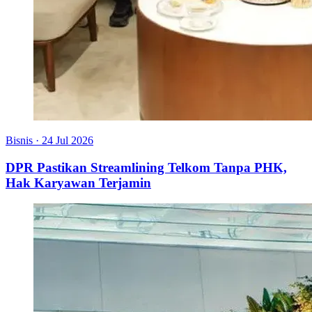
Bisnis
·
24 Jul 2026
DPR Pastikan Streamlining Telkom Tanpa PHK,
Hak Karyawan Terjamin