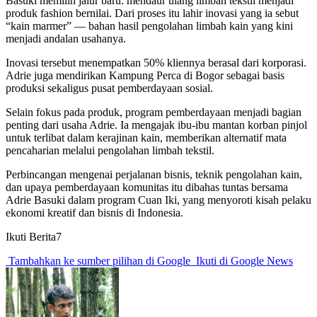
Basuki memilih jalur baru: mendaur ulang limbah tekstil menjadi
produk fashion bernilai. Dari proses itu lahir inovasi yang ia sebut
“kain marmer” — bahan hasil pengolahan limbah kain yang kini
menjadi andalan usahanya.
Inovasi tersebut menempatkan 50% kliennya berasal dari korporasi.
Adrie juga mendirikan Kampung Perca di Bogor sebagai basis
produksi sekaligus pusat pemberdayaan sosial.
Selain fokus pada produk, program pemberdayaan menjadi bagian
penting dari usaha Adrie. Ia mengajak ibu-ibu mantan korban pinjol
untuk terlibat dalam kerajinan kain, memberikan alternatif mata
pencaharian melalui pengolahan limbah tekstil.
Perbincangan mengenai perjalanan bisnis, teknik pengolahan kain,
dan upaya pemberdayaan komunitas itu dibahas tuntas bersama
Adrie Basuki dalam program Cuan Iki, yang menyoroti kisah pelaku
ekonomi kreatif dan bisnis di Indonesia.
Ikuti Berita7
Tambahkan ke sumber pilihan di Google
Ikuti di Google News