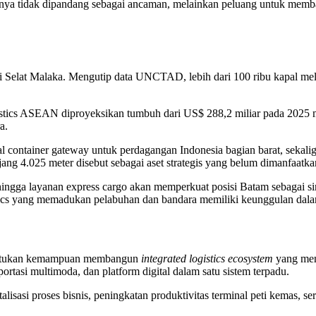
nya tidak dipandang sebagai ancaman, melainkan peluang untuk memba
im di Selat Malaka. Mengutip data UNCTAD, lebih dari 100 ribu kapal m
 logistics ASEAN diproyeksikan tumbuh dari US$ 288,2 miliar pada 20
a.
ontainer gateway untuk perdagangan Indonesia bagian barat, sekaligus
ng 4.025 meter disebut sebagai aset strategis yang belum dimanfaatkan
ingga layanan express cargo akan memperkuat posisi Batam sebagai sim
istics yang memadukan pelabuhan dan bandara memiliki keunggulan da
itentukan kemampuan membangun
integrated logistics ecosystem
yang men
tasi multimoda, dan platform digital dalam satu sistem terpadu.
lisasi proses bisnis, peningkatan produktivitas terminal peti kemas, s