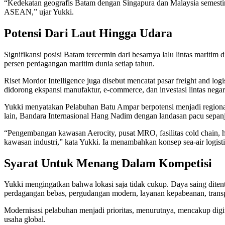
“Kedekatan geografis Batam dengan Singapura dan Malaysia semesti
ASEAN,” ujar Yukki.
Potensi Dari Laut Hingga Udara
Signifikansi posisi Batam tercermin dari besarnya lalu lintas marit
persen perdagangan maritim dunia setiap tahun.
Riset Mordor Intelligence juga disebut mencatat pasar freight and
didorong ekspansi manufaktur, e-commerce, dan investasi lintas negar
Yukki menyatakan Pelabuhan Batu Ampar berpotensi menjadi regional c
lain, Bandara Internasional Hang Nadim dengan landasan pacu sepanja
“Pengembangan kawasan Aerocity, pusat MRO, fasilitas cold chain, h
kawasan industri,” kata Yukki. Ia menambahkan konsep sea-air log
Syarat Untuk Menang Dalam Kompetisi
Yukki mengingatkan bahwa lokasi saja tidak cukup. Daya saing d
perdagangan bebas, pergudangan modern, layanan kepabeanan, transpor
Modernisasi pelabuhan menjadi prioritas, menurutnya, mencakup digita
usaha global.