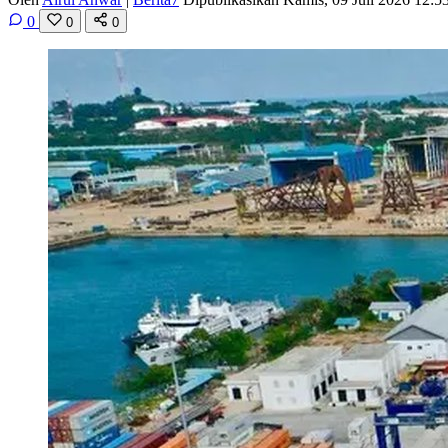
0
0
0