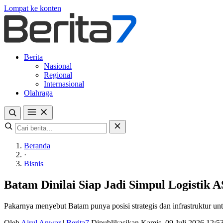
Lompat ke konten
Berita
Nasional
Regional
Internasional
Olahraga
Beranda
·
Bisnis
Batam Dinilai Siap Jadi Simpul Logistik
Pakarnya menyebut Batam punya posisi strategis dan infrastruktur un
Oleh
Airul Anwar
|
Berita7
Dipublikasikan Kamis, 09 Juli 2026 12: