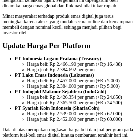
mengalami kenaikan tajam. Pergerakan ini dipengaruhi oleh
dinamika harga emas global dan fluktuasi nilai tukar rupiah.
Minat masyarakat terhadap produk emas digital juga terus
meningkat karena akses yang mudah secara online dan kemampuan
membeli dengan nominal kecil, sehingga menjadi pilihan bagi
investor ritel.
Update Harga Per Platform
PT Indonesia Logam Pratama (Treasury)
Harga beli: Rp 2.466.190 per gram (+Rp 16.438)
Harga jual: Rp 2.384.692 per gram
PT Laku Emas Indonesia (Lakuemas)
Harga beli: Rp 2.457.000 per gram (+Rp 5.000)
Harga jual: Rp 2.384.000 per gram (+Rp 5.000)
PT Indogold Makmur Sejahtera (IndoGold)
Harga beli: Rp 2.426.354 per gram (+Rp 24.850)
Harga jual: Rp 2.365.500 per gram (+Rp 24.500)
PT Syariah Koin Indonesia (ShariaCoin)
Harga beli: Rp 2.539.000 per gram (+Rp 62.000)
Harga jual: Rp 2.452.000 per gram (+Rp 60.000)
Data di atas merupakan ringkasan harga beli dan jual per gram pada
platform jual-beli emas digital hingga pembaruan terakhir hari ini.