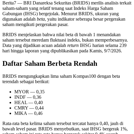
Berita7
— BRI Danareksa Sekuritas (BRIDS) merilis analisis terkait
saham-saham yang relatif tenang saat Indeks Harga Saham
Gabungan (IHSG) bergejolak. Menurut BRIDS, ukuran yang
digunakan adalah
beta
, yaitu indikator seberapa besar pergerakan
saham mengikuti pergerakan pasar.
BRIDS menjelaskan bahwa nilai beta di bawah 1 menandakan
saham tersebut meredam fluktuasi indeks, bukan memperbesarnya.
Data yang dijadikan acuan adalah
return
IHSG harian selama 239
hari hingga laporan yang dipublikasikan pada Kamis, 9/7/2026.
Daftar Saham Berbeta Rendah
BRIDS mengungkapkan lima saham Kompas100 dengan beta
terendah sebagai berikut:
MYOR — 0,35
INDF — 0,36
HEAL — 0,40
CMRY — 0,44
MIKA — 0,46
Rata-rata beta kelima saham tersebut tercatat hanya 0,40, jauh di
bawah level pasar. BRIDS menyebutkan, saat IHSG bergerak 1%,