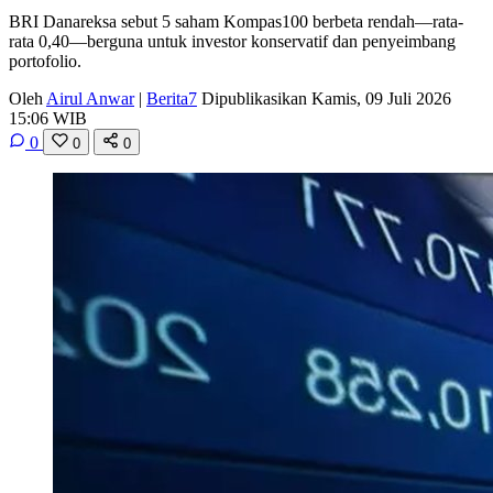
BRI Danareksa sebut 5 saham Kompas100 berbeta rendah—rata-
rata 0,40—berguna untuk investor konservatif dan penyeimbang
portofolio.
Oleh
Airul Anwar
|
Berita7
Dipublikasikan Kamis, 09 Juli 2026
15:06 WIB
0
0
0