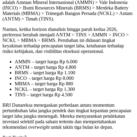
adalah Amman Mineral Internasional (AMMN) > Vale Indonesia
(INCO) > Bumi Resources Minerals (BRMS) > Merdeka Battery
Materials (MBMA) > Trimegah Bangun Persada (NCKL) > Antam
(ANTM) > Timah (TINS).
Namun, ketika horizon dianalisis hingga paruh kedua 2026,
preferensi berubah menjadi ANTM > TINS > AMMN > INCO >
NCKL > MBMA > BRMS. Perubahan ini didasari tingkat
keyakinan terhadap pencapaian target laba, ketahanan terhadap
risiko kebijakan, dan visibilitas eksekusi operasional.
AMMN – target harga Rp 6.000
ANTM – target harga Rp 4.800
BRMS – target harga Rp 1.100
INCO – target harga Rp 8.000
MBMA – target harga Rp 880
NCKL – target harga Rp 1.300
TINS – target harga Rp 4.500
BRI Danareksa menegaskan perbedaan antara momentum
pertumbuhan laba jangka pendek dan tingkat kepastian pencapaian
target laba jangka menengah. Mereka menyarankan pendekatan
investasi selektif pada saham tertentu dan mempertahankan
rekomendasi
overweight
untuk taktis tiga bulan ke depan.