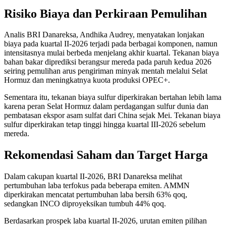
Risiko Biaya dan Perkiraan Pemulihan
Analis BRI Danareksa, Andhika Audrey, menyatakan lonjakan
biaya pada kuartal II-2026 terjadi pada berbagai komponen, namun
intensitasnya mulai berbeda menjelang akhir kuartal. Tekanan biaya
bahan bakar diprediksi berangsur mereda pada paruh kedua 2026
seiring pemulihan arus pengiriman minyak mentah melalui Selat
Hormuz dan meningkatnya kuota produksi OPEC+.
Sementara itu, tekanan biaya sulfur diperkirakan bertahan lebih lama
karena peran Selat Hormuz dalam perdagangan sulfur dunia dan
pembatasan ekspor asam sulfat dari China sejak Mei. Tekanan biaya
sulfur diperkirakan tetap tinggi hingga kuartal III-2026 sebelum
mereda.
Rekomendasi Saham dan Target Harga
Dalam cakupan kuartal II-2026, BRI Danareksa melihat
pertumbuhan laba terfokus pada beberapa emiten. AMMN
diperkirakan mencatat pertumbuhan laba bersih 63% qoq,
sedangkan INCO diproyeksikan tumbuh 44% qoq.
Berdasarkan prospek laba kuartal II-2026, urutan emiten pilihan