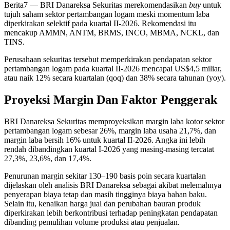
Berita7
— BRI Danareksa Sekuritas merekomendasikan
buy
untuk
tujuh saham sektor pertambangan logam meski momentum laba
diperkirakan selektif pada kuartal II-2026. Rekomendasi itu
mencakup AMMN, ANTM, BRMS, INCO, MBMA, NCKL, dan
TINS.
Perusahaan sekuritas tersebut memperkirakan pendapatan sektor
pertambangan logam pada kuartal II-2026 mencapai US$4,5 miliar,
atau naik 12% secara kuartalan (qoq) dan 38% secara tahunan (yoy).
Proyeksi Margin Dan Faktor Penggerak
BRI Danareksa Sekuritas memproyeksikan margin laba kotor sektor
pertambangan logam sebesar 26%, margin laba usaha 21,7%, dan
margin laba bersih 16% untuk kuartal II-2026. Angka ini lebih
rendah dibandingkan kuartal I-2026 yang masing-masing tercatat
27,3%, 23,6%, dan 17,4%.
Penurunan margin sekitar 130–190 basis poin secara kuartalan
dijelaskan oleh analisis BRI Danareksa sebagai akibat melemahnya
penyerapan biaya tetap dan masih tingginya biaya bahan baku.
Selain itu, kenaikan harga jual dan perubahan bauran produk
diperkirakan lebih berkontribusi terhadap peningkatan pendapatan
dibanding pemulihan volume produksi atau penjualan.