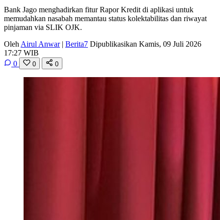
Bank Jago menghadirkan fitur Rapor Kredit di aplikasi untuk
memudahkan nasabah memantau status kolektabilitas dan riwayat
pinjaman via SLIK OJK.
Oleh
Airul Anwar
|
Berita7
Dipublikasikan Kamis, 09 Juli 2026
17:27 WIB
0
0
0