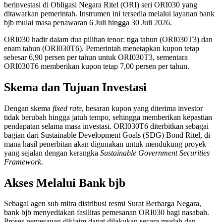
berinvestasi di Obligasi Negara Ritel (ORI) seri ORI030 yang
ditawarkan pemerintah. Instrumen ini tersedia melalui layanan bank
bjb mulai masa penawaran 6 Juli hingga 30 Juli 2026.
ORI030 hadir dalam dua pilihan tenor: tiga tahun (ORI030T3) dan
enam tahun (ORI030T6). Pemerintah menetapkan kupon tetap
sebesar 6,90 persen per tahun untuk ORI030T3, sementara
ORI030T6 memberikan kupon tetap 7,00 persen per tahun.
Skema dan Tujuan Investasi
Dengan skema
fixed rate
, besaran kupon yang diterima investor
tidak berubah hingga jatuh tempo, sehingga memberikan kepastian
pendapatan selama masa investasi. ORI030T6 diterbitkan sebagai
bagian dari Sustainable Development Goals (SDG) Bond Ritel, di
mana hasil penerbitan akan digunakan untuk mendukung proyek
yang sejalan dengan kerangka
Sustainable Government Securities
Framework
.
Akses Melalui Bank bjb
Sebagai agen sub mitra distribusi resmi Surat Berharga Negara,
bank bjb menyediakan fasilitas pemesanan ORI030 bagi nasabah.
Proses pemesanan diklaim dapat dilakukan secara mudah dan