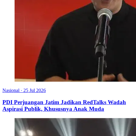
Nasional
·
25 Jul 2026
PDI Perjuangan Jatim Jadikan RedTalks Wadah
Aspirasi Publik, Khususnya Anak Muda