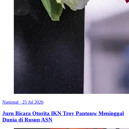
Nasional
·
25 Jul 2026
Juru Bicara Otorita IKN Troy Pantouw Meninggal
Dunia di Rusun ASN