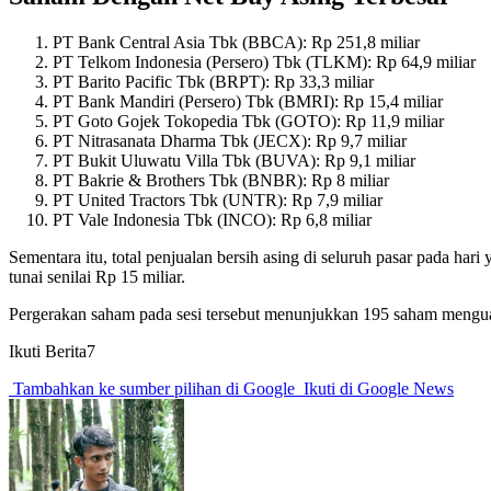
PT Bank Central Asia Tbk (BBCA): Rp 251,8 miliar
PT Telkom Indonesia (Persero) Tbk (TLKM): Rp 64,9 miliar
PT Barito Pacific Tbk (BRPT): Rp 33,3 miliar
PT Bank Mandiri (Persero) Tbk (BMRI): Rp 15,4 miliar
PT Goto Gojek Tokopedia Tbk (GOTO): Rp 11,9 miliar
PT Nitrasanata Dharma Tbk (JECX): Rp 9,7 miliar
PT Bukit Uluwatu Villa Tbk (BUVA): Rp 9,1 miliar
PT Bakrie & Brothers Tbk (BNBR): Rp 8 miliar
PT United Tractors Tbk (UNTR): Rp 7,9 miliar
PT Vale Indonesia Tbk (INCO): Rp 6,8 miliar
Sementara itu, total penjualan bersih asing di seluruh pasar pada har
tunai senilai Rp 15 miliar.
Pergerakan saham pada sesi tersebut menunjukkan 195 saham menguat,
Ikuti Berita7
Tambahkan ke sumber pilihan di Google
Ikuti di Google News