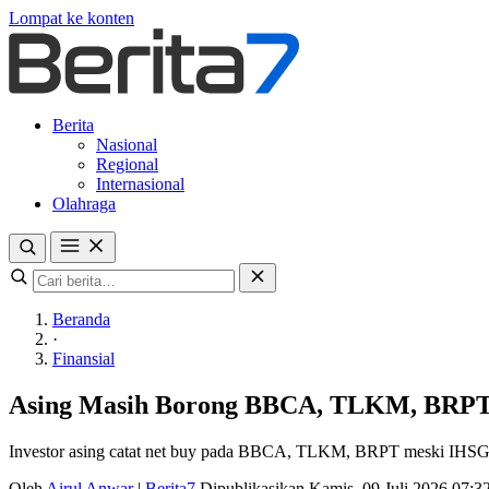
Lompat ke konten
Berita
Nasional
Regional
Internasional
Olahraga
Beranda
·
Finansial
Asing Masih Borong BBCA, TLKM, BRPT
Investor asing catat net buy pada BBCA, TLKM, BRPT meski IHSG turu
Oleh
Airul Anwar
|
Berita7
Dipublikasikan Kamis, 09 Juli 2026 07: