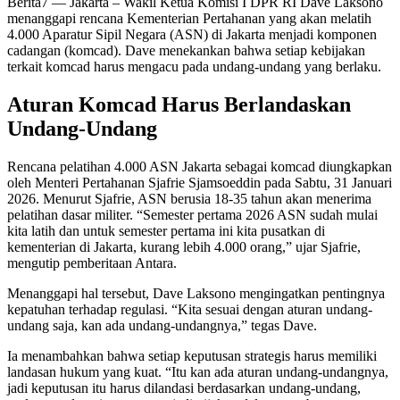
Berita7
— Jakarta – Wakil Ketua Komisi I DPR RI Dave Laksono
menanggapi rencana Kementerian Pertahanan yang akan melatih
4.000 Aparatur Sipil Negara (ASN) di Jakarta menjadi komponen
cadangan (komcad). Dave menekankan bahwa setiap kebijakan
terkait komcad harus mengacu pada undang-undang yang berlaku.
Aturan Komcad Harus Berlandaskan
Undang-Undang
Rencana pelatihan 4.000 ASN Jakarta sebagai komcad diungkapkan
oleh Menteri Pertahanan Sjafrie Sjamsoeddin pada Sabtu, 31 Januari
2026. Menurut Sjafrie, ASN berusia 18-35 tahun akan menerima
pelatihan dasar militer. “Semester pertama 2026 ASN sudah mulai
kita latih dan untuk semester pertama ini kita pusatkan di
kementerian di Jakarta, kurang lebih 4.000 orang,” ujar Sjafrie,
mengutip pemberitaan Antara.
Menanggapi hal tersebut, Dave Laksono mengingatkan pentingnya
kepatuhan terhadap regulasi. “Kita sesuai dengan aturan undang-
undang saja, kan ada undang-undangnya,” tegas Dave.
Ia menambahkan bahwa setiap keputusan strategis harus memiliki
landasan hukum yang kuat. “Itu kan ada aturan undang-undangnya,
jadi keputusan itu harus dilandasi berdasarkan undang-undang,