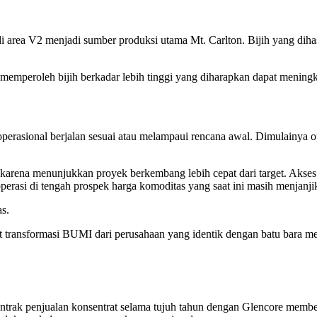
rea V2 menjadi sumber produksi utama Mt. Carlton. Bijih yang dihasil
emperoleh bijih berkadar lebih tinggi yang diharapkan dapat meningk
erasional berjalan sesuai atau melampaui rencana awal. Dimulainya o
arena menunjukkan proyek berkembang lebih cepat dari target. Akses 
perasi di tengah prospek harga komoditas yang saat ini masih menjanji
as.
ransformasi BUMI dari perusahaan yang identik dengan batu bara men
rak penjualan konsentrat selama tujuh tahun dengan Glencore memberika