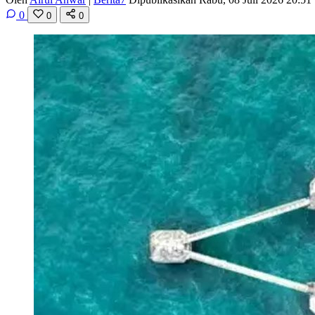
0
0
0