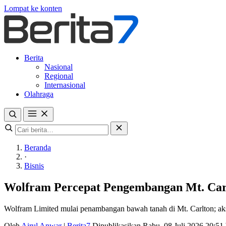
Lompat ke konten
Berita
Nasional
Regional
Internasional
Olahraga
Beranda
·
Bisnis
Wolfram Percepat Pengembangan Mt. Car
Wolfram Limited mulai penambangan bawah tanah di Mt. Carlton; akse
Oleh
Airul Anwar
|
Berita7
Dipublikasikan Rabu, 08 Juli 2026 20:5