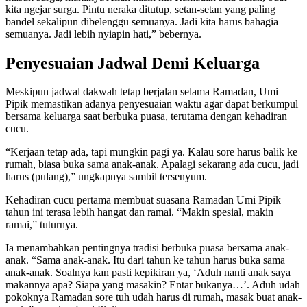
kita ngejar surga. Pintu neraka ditutup, setan-setan yang paling
bandel sekalipun dibelenggu semuanya. Jadi kita harus bahagia
semuanya. Jadi lebih nyiapin hati,” bebernya.
Penyesuaian Jadwal Demi Keluarga
Meskipun jadwal dakwah tetap berjalan selama Ramadan, Umi
Pipik memastikan adanya penyesuaian waktu agar dapat berkumpul
bersama keluarga saat berbuka puasa, terutama dengan kehadiran
cucu.
“Kerjaan tetap ada, tapi mungkin pagi ya. Kalau sore harus balik ke
rumah, biasa buka sama anak-anak. Apalagi sekarang ada cucu, jadi
harus (pulang),” ungkapnya sambil tersenyum.
Kehadiran cucu pertama membuat suasana Ramadan Umi Pipik
tahun ini terasa lebih hangat dan ramai. “Makin spesial, makin
ramai,” tuturnya.
Ia menambahkan pentingnya tradisi berbuka puasa bersama anak-
anak. “Sama anak-anak. Itu dari tahun ke tahun harus buka sama
anak-anak. Soalnya kan pasti kepikiran ya, ‘Aduh nanti anak saya
makannya apa? Siapa yang masakin? Entar bukanya…’. Aduh udah
pokoknya Ramadan sore tuh udah harus di rumah, masak buat anak-