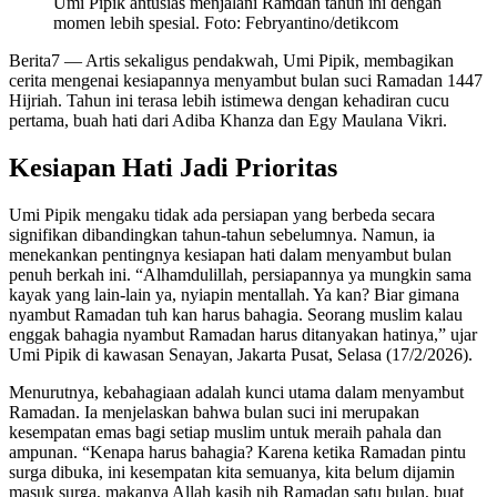
Umi Pipik antusias menjalani Ramdan tahun ini dengan
momen lebih spesial. Foto: Febryantino/detikcom
Berita7
— Artis sekaligus pendakwah, Umi Pipik, membagikan
cerita mengenai kesiapannya menyambut bulan suci Ramadan 1447
Hijriah. Tahun ini terasa lebih istimewa dengan kehadiran cucu
pertama, buah hati dari Adiba Khanza dan Egy Maulana Vikri.
Kesiapan Hati Jadi Prioritas
Umi Pipik mengaku tidak ada persiapan yang berbeda secara
signifikan dibandingkan tahun-tahun sebelumnya. Namun, ia
menekankan pentingnya kesiapan hati dalam menyambut bulan
penuh berkah ini. “Alhamdulillah, persiapannya ya mungkin sama
kayak yang lain-lain ya, nyiapin mentallah. Ya kan? Biar gimana
nyambut Ramadan tuh kan harus bahagia. Seorang muslim kalau
enggak bahagia nyambut Ramadan harus ditanyakan hatinya,” ujar
Umi Pipik di kawasan Senayan, Jakarta Pusat, Selasa (17/2/2026).
Menurutnya, kebahagiaan adalah kunci utama dalam menyambut
Ramadan. Ia menjelaskan bahwa bulan suci ini merupakan
kesempatan emas bagi setiap muslim untuk meraih pahala dan
ampunan. “Kenapa harus bahagia? Karena ketika Ramadan pintu
surga dibuka, ini kesempatan kita semuanya, kita belum dijamin
masuk surga, makanya Allah kasih nih Ramadan satu bulan, buat