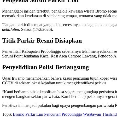
Menanggapi insiden tersebut, pengelola kawasan wisata Bromo secara
memarkirkan kendaraan di sembarang tempat, terutama yang tidak me
“Jangan parkir di tempat yang tidak semestinya, apalagi tanpa penja
detikJatim
, Selasa (17/2/2026).
Titik Parkir Resmi Disiapkan
Pemerintah Kabupaten Probolinggo sebenarnya telah menyediakan seju
Seruni Point Jembatan Kaca, Rest Area Cemoro Lawang, Pendopo Ag
Penyelidikan Polisi Berlangsung
Ugas Irwanto menambahkan bahwa kasus pencurian tujuh koper wisat
CCTV di sekitar lokasi kejadian untuk mengidentifikasi pelaku.
“Kami berharap pihak kepolisian bisa segera mengungkap peristiwa in
mengembangkan sektor pariwisata. Kami berharap pelakunya segera t
Peristiwa ini menjadi pukulan bagi upaya pengembangan pariwisata 
Topik
Bromo
Parkir Liar
Pencurian
Probolinggo
Wisatawan Thailand