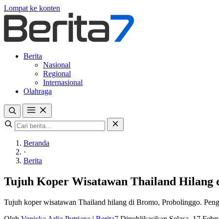
Lompat ke konten
Berita
Nasional
Regional
Internasional
Olahraga
Beranda
·
Berita
Tujuh Koper Wisatawan Thailand Hilang d
Tujuh koper wisatawan Thailand hilang di Bromo, Probolinggo. Pengelol
Oleh
Venicka Arlia Putriana
|
Berita7
Dipublikasikan Selasa, 17 Feb