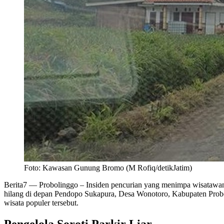
Foto: Kawasan Gunung Bromo (M Rofiq/detikJatim)
Berita7
— Probolinggo – Insiden pencurian yang menimpa wisatawan
hilang di depan Pendopo Sukapura, Desa Wonotoro, Kabupaten Probolin
wisata populer tersebut.
Pengelola Soroti Parkir Liar