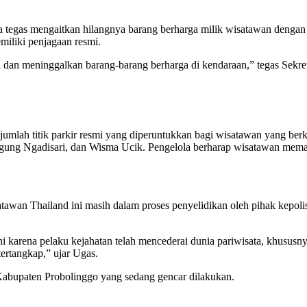
 tegas mengaitkan hilangnya barang berharga milik wisatawan dengan 
miliki penjagaan resmi.
ga dan meninggalkan barang-barang berharga di kendaraan,” tegas Sekre
mlah titik parkir resmi yang diperuntukkan bagi wisatawan yang berku
ung Ngadisari, dan Wisma Ucik. Pengelola berharap wisatawan memanf
awan Thailand ini masih dalam proses penyelidikan oleh pihak kepo
i karena pelaku kejahatan telah mencederai dunia pariwisata, khususn
ertangkap,” ujar Ugas.
Kabupaten Probolinggo yang sedang gencar dilakukan.