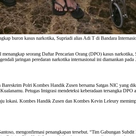
gkap buron kasus narkotika, Supriadi alias Adi T di Bandara Internas
 menangkap seorang Daftar Pencarian Orang (DPO) kasus narkotika, Su
ndali jaringan peredaran narkotika internasional ini diamankan pada
oba Bareskrim Polri Kombes Handik Zusen bersama Satgas NIC yang d
ra Kualanamu. Petugas Imigrasi mendeteksi keberadaan tersangka DPO at
enuju lokasi. Kombes Handik Zusen dan Kombes Kevin Leleury memimp
Santoso, mengonfirmasi penangkapan tersebut. “Tim Gabungan Subdit I