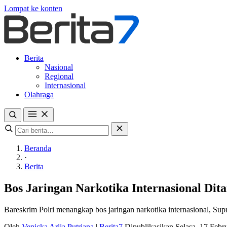
Lompat ke konten
Berita
Nasional
Regional
Internasional
Olahraga
Beranda
·
Berita
Bos Jaringan Narkotika Internasional Di
Bareskrim Polri menangkap bos jaringan narkotika internasional, Supr
Oleh
Venicka Arlia Putriana
|
Berita7
Dipublikasikan Selasa, 17 Feb