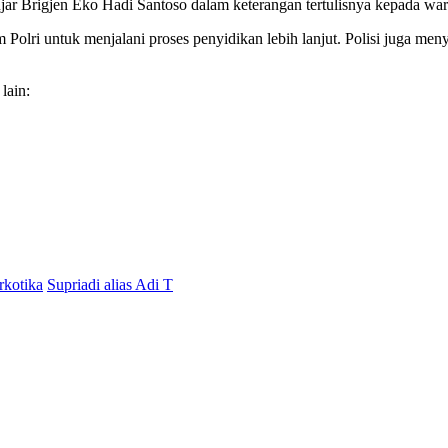
jar Brigjen Eko Hadi Santoso dalam keterangan tertulisnya kepada war
Polri untuk menjalani proses penyidikan lebih lanjut. Polisi juga men
lain:
rkotika
Supriadi alias Adi T