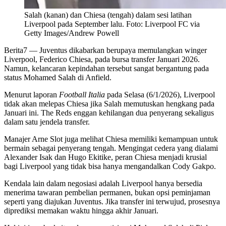
Salah (kanan) dan Chiesa (tengah) dalam sesi latihan
Liverpool pada September lalu. Foto: Liverpool FC via
Getty Images/Andrew Powell
Berita7
— Juventus dikabarkan berupaya memulangkan winger
Liverpool, Federico Chiesa, pada bursa transfer Januari 2026.
Namun, kelancaran kepindahan tersebut sangat bergantung pada
status Mohamed Salah di Anfield.
Menurut laporan
Football Italia
pada Selasa (6/1/2026), Liverpool
tidak akan melepas Chiesa jika Salah memutuskan hengkang pada
Januari ini. The Reds enggan kehilangan dua penyerang sekaligus
dalam satu jendela transfer.
Manajer Arne Slot juga melihat Chiesa memiliki kemampuan untuk
bermain sebagai penyerang tengah. Mengingat cedera yang dialami
Alexander Isak dan Hugo Ekitike, peran Chiesa menjadi krusial
bagi Liverpool yang tidak bisa hanya mengandalkan Cody Gakpo.
Kendala lain dalam negosiasi adalah Liverpool hanya bersedia
menerima tawaran pembelian permanen, bukan opsi peminjaman
seperti yang diajukan Juventus. Jika transfer ini terwujud, prosesnya
diprediksi memakan waktu hingga akhir Januari.