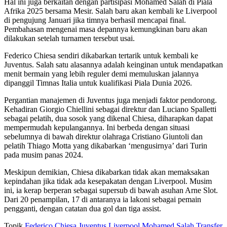
Hal ini juga berkaitan dengan partisipasi Mohamed Salah di Piala
Afrika 2025 bersama Mesir. Salah baru akan kembali ke Liverpool
di pengujung Januari jika timnya berhasil mencapai final.
Pembahasan mengenai masa depannya kemungkinan baru akan
dilakukan setelah turnamen tersebut usai.
Federico Chiesa sendiri dikabarkan tertarik untuk kembali ke
Juventus. Salah satu alasannya adalah keinginan untuk mendapatkan
menit bermain yang lebih reguler demi memuluskan jalannya
dipanggil Timnas Italia untuk kualifikasi Piala Dunia 2026.
Pergantian manajemen di Juventus juga menjadi faktor pendorong.
Kehadiran Giorgio Chiellini sebagai direktur dan Luciano Spalletti
sebagai pelatih, dua sosok yang dikenal Chiesa, diharapkan dapat
mempermudah kepulangannya. Ini berbeda dengan situasi
sebelumnya di bawah direktur olahraga Cristiano Giuntoli dan
pelatih Thiago Motta yang dikabarkan ‘mengusirnya’ dari Turin
pada musim panas 2024.
Meskipun demikian, Chiesa dikabarkan tidak akan memaksakan
kepindahan jika tidak ada kesepakatan dengan Liverpool. Musim
ini, ia kerap berperan sebagai supersub di bawah asuhan Arne Slot.
Dari 20 penampilan, 17 di antaranya ia lakoni sebagai pemain
pengganti, dengan catatan dua gol dan tiga assist.
Topik
Federico Chiesa
Juventus
Liverpool
Mohamed Salah
Transfer