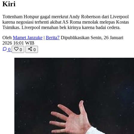
Kiri
Tottenham Hotspur gagal merekrut Andy Robertson dari Liverpool
karena negosiasi terhenti akibat AS Roma menolak melepas Kostas
Tsimikas. Liverpool menahan bek kirinya karena badai cedera.
Oleh
Mamet Janzuke
|
Berita7
Dipublikasikan Senin, 26 Januari
2026 16:01 WIB
0
0
0