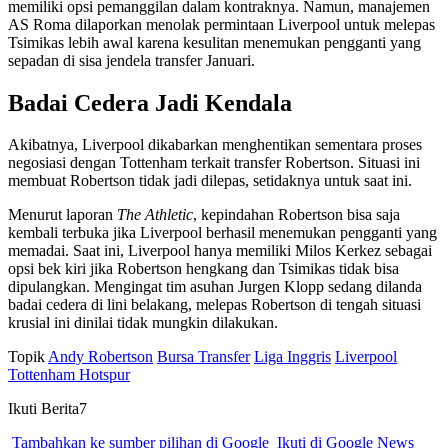
memiliki opsi pemanggilan dalam kontraknya. Namun, manajemen
AS Roma dilaporkan menolak permintaan Liverpool untuk melepas
Tsimikas lebih awal karena kesulitan menemukan pengganti yang
sepadan di sisa jendela transfer Januari.
Badai Cedera Jadi Kendala
Akibatnya, Liverpool dikabarkan menghentikan sementara proses
negosiasi dengan Tottenham terkait transfer Robertson. Situasi ini
membuat Robertson tidak jadi dilepas, setidaknya untuk saat ini.
Menurut laporan
The Athletic
, kepindahan Robertson bisa saja
kembali terbuka jika Liverpool berhasil menemukan pengganti yang
memadai. Saat ini, Liverpool hanya memiliki Milos Kerkez sebagai
opsi bek kiri jika Robertson hengkang dan Tsimikas tidak bisa
dipulangkan. Mengingat tim asuhan Jurgen Klopp sedang dilanda
badai cedera di lini belakang, melepas Robertson di tengah situasi
krusial ini dinilai tidak mungkin dilakukan.
Topik
Andy Robertson
Bursa Transfer
Liga Inggris
Liverpool
Tottenham Hotspur
Ikuti Berita7
Tambahkan ke sumber pilihan di Google
Ikuti di Google News