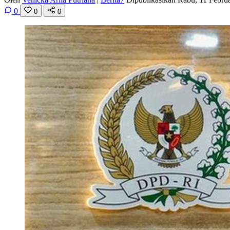
0
0
0