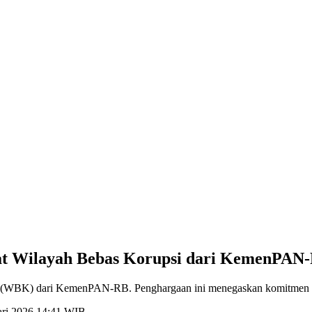
kat Wilayah Bebas Korupsi dari KemenPAN
i (WBK) dari KemenPAN-RB. Penghargaan ini menegaskan komitmen refo
ari 2026 14:41 WIB