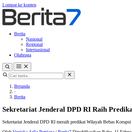
Lompat ke konten
Berita
Nasional
Regional
Internasional
Olahraga
Beranda
·
Berita
Sekretariat Jenderal DPD RI Raih Predi
Sekretariat Jenderal DPD RI meraih predikat Wilayah Bebas Korups
Oleh
Venicka Arlia Putriana
|
Berita7
Dipublikasikan Rabu, 11 Febru