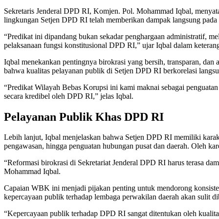
Sekretaris Jenderal DPD RI, Komjen. Pol. Mohammad Iqbal, menyatak
lingkungan Setjen DPD RI telah memberikan dampak langsung pada k
“Predikat ini dipandang bukan sekadar penghargaan administratif, m
pelaksanaan fungsi konstitusional DPD RI,” ujar Iqbal dalam keterang
Iqbal menekankan pentingnya birokrasi yang bersih, transparan, dan
bahwa kualitas pelayanan publik di Setjen DPD RI berkorelasi langsun
“Predikat Wilayah Bebas Korupsi ini kami maknai sebagai penguatan 
secara kredibel oleh DPD RI,” jelas Iqbal.
Pelayanan Publik Khas DPD RI
Lebih lanjut, Iqbal menjelaskan bahwa Setjen DPD RI memiliki karak
pengawasan, hingga penguatan hubungan pusat dan daerah. Oleh karen
“Reformasi birokrasi di Sekretariat Jenderal DPD RI harus terasa dam
Mohammad Iqbal.
Capaian WBK ini menjadi pijakan penting untuk mendorong konsistensi 
kepercayaan publik terhadap lembaga perwakilan daerah akan sulit di
“Kepercayaan publik terhadap DPD RI sangat ditentukan oleh kualita