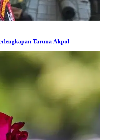
Perlengkapan Taruna Akpol