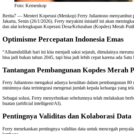
Foto: Kemenkop
Berita7
— Menteri Koperasi (Menkop) Ferry Juliantono menyambut po
Jakarta, Senin (26/1/2026). Ferry meyakini inisiatif ini akan mening
dan alat kelengkapan Koperasi Desa/Kelurahan (Kopdes) Merah Puti
Optimisme Percepatan Indonesia Emas
“Alhamdulillah hari ini kita menjadi saksi sejarah, dimulainya meru
bisa jadi bukan tahun 2045, tapi bisa jadi lebih cepat karena ada Sat
Tantangan Pembangunan Kopdes Merah P
Ferry Juliantono mengakui adanya kesulitan dalam pembangunan 80 ri
minimnya data terintegrasi mengenai jumlah kepala keluarga yang te
Sebagai solusi, Ferry menyebutkan sebelumnya telah melakukan berb
buatan (artificial intelligent/AI).
Pentingnya Validitas dan Kolaborasi Data
Ferry menekankan pentingnya validitas data untuk mencegah penyalah