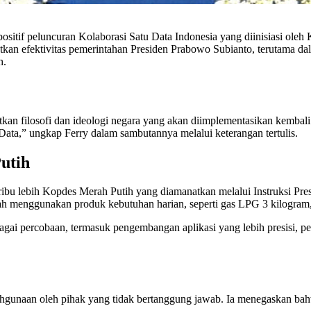
sitif peluncuran Kolaborasi Satu Data Indonesia yang diinisiasi ol
katkan efektivitas pemerintahan Presiden Prabowo Subianto, terutama da
h.
nutkan filosofi dan ideologi negara yang akan diimplementasikan kemba
u Data,” ungkap Ferry dalam sambutannya melalui keterangan tertulis.
utih
bu lebih Kopdes Merah Putih yang diamanatkan melalui Instruksi Presi
lah menggunakan produk kebutuhan harian, seperti gas LPG 3 kilogram,
agai percobaan, termasuk pengembangan aplikasi yang lebih presisi, p
gunaan oleh pihak yang tidak bertanggung jawab. Ia menegaskan bahwa 