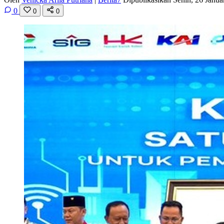
0
0
0