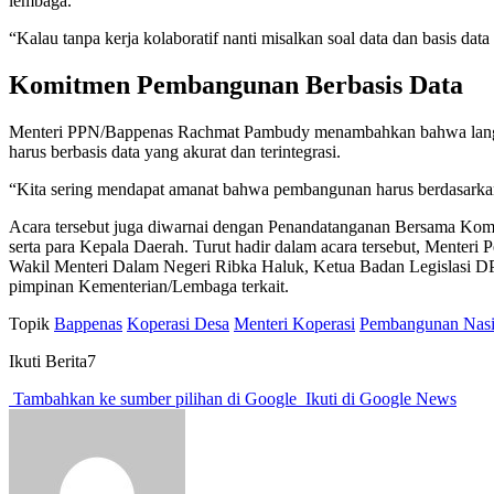
lembaga.
“Kalau tanpa kerja kolaboratif nanti misalkan soal data dan basis dat
Komitmen Pembangunan Berbasis Data
Menteri PPN/Bappenas Rachmat Pambudy menambahkan bahwa langkah
harus berbasis data yang akurat dan terintegrasi.
“Kita sering mendapat amanat bahwa pembangunan harus berdasarkan 
Acara tersebut juga diwarnai dengan Penandatanganan Bersama Komi
serta para Kepala Daerah. Turut hadir dalam acara tersebut, Menter
Wakil Menteri Dalam Negeri Ribka Haluk, Ketua Badan Legislasi DP
pimpinan Kementerian/Lembaga terkait.
Topik
Bappenas
Koperasi Desa
Menteri Koperasi
Pembangunan Nasi
Ikuti Berita7
Tambahkan ke sumber pilihan di Google
Ikuti di Google News