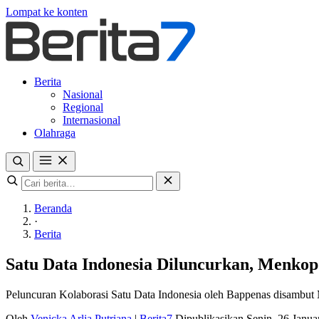
Lompat ke konten
Berita
Nasional
Regional
Internasional
Olahraga
Beranda
·
Berita
Satu Data Indonesia Diluncurkan, Menko
Peluncuran Kolaborasi Satu Data Indonesia oleh Bappenas disambut 
Oleh
Venicka Arlia Putriana
|
Berita7
Dipublikasikan Senin, 26 Janu