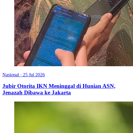
Nasional
·
25 Jul 2026
Jubir Otorita IKN Meninggal di Hunian ASN,
Jenazah Dibawa ke Jakarta