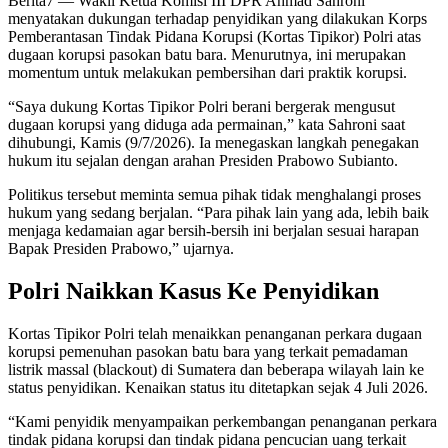
Berita7
— Wakil Ketua Komisi III DPR Ahmad Sahroni
menyatakan dukungan terhadap penyidikan yang dilakukan Korps
Pemberantasan Tindak Pidana Korupsi (Kortas Tipikor) Polri atas
dugaan korupsi pasokan batu bara. Menurutnya, ini merupakan
momentum untuk melakukan pembersihan dari praktik korupsi.
“Saya dukung Kortas Tipikor Polri berani bergerak mengusut
dugaan korupsi yang diduga ada permainan,” kata Sahroni saat
dihubungi, Kamis (9/7/2026). Ia menegaskan langkah penegakan
hukum itu sejalan dengan arahan Presiden Prabowo Subianto.
Politikus tersebut meminta semua pihak tidak menghalangi proses
hukum yang sedang berjalan. “Para pihak lain yang ada, lebih baik
menjaga kedamaian agar bersih-bersih ini berjalan sesuai harapan
Bapak Presiden Prabowo,” ujarnya.
Polri Naikkan Kasus Ke Penyidikan
Kortas Tipikor Polri telah menaikkan penanganan perkara dugaan
korupsi pemenuhan pasokan batu bara yang terkait pemadaman
listrik massal (blackout) di Sumatera dan beberapa wilayah lain ke
status penyidikan. Kenaikan status itu ditetapkan sejak 4 Juli 2026.
“Kami penyidik menyampaikan perkembangan penanganan perkara
tindak pidana korupsi dan tindak pidana pencucian uang terkait