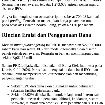
Line Tbk (PRDL) atau Proline mendapat respons kuat dari investor.
Selama masa penawaran, tercatat 1.273.678 antrean pemesanan di
sistem e-IPO.
Angka itu menghasilkan oversubscription sebesar 709,93 kali dari
porsi
pooling
. Perusahaan menetapkan harga penawaran umum
pada batas atas kisaran bookbuilding, yakni Rp120 per saham.
Rincian Emisi dan Penggunaan Dana
Melalui
initial public offering
ini, PRDL menawarkan 522.900.000
saham baru atau setara 30% dari modal ditempatkan dan disetor
penuh setelah penawaran. Perusahaan berhasil menghimpun dana
sekitar Rp62,75 miliar.
Saham PRDL dijadwalkan dicatatkan di Bursa Efek Indonesia pada
Kamis, 9 Juli 2026. Perusahaan menyatakan dana hasil IPO akan
dipakai untuk memperkuat struktur permodalan dan mendukung
pengembangan usaha.
Sekitar 62% dari dana akan digunakan untuk pelunasan
sebagian fasilitas pinjaman bank.
Sekitar 28,92% dialokasikan untuk belanja modal, termasuk
pembelian mesin dan peralatan kalibrasi, kendaraan, sistem
software, relayout area produksi, serta penambahan AHU Lab