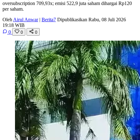
oversubscription 709,93x; emisi 522,9 juta saham dihargai Rp120
per saham.
Oleh
Airul Anwar
|
Berita7
Dipublikasikan Rabu, 08 Juli 2026
19:18 WIB
0
0
0