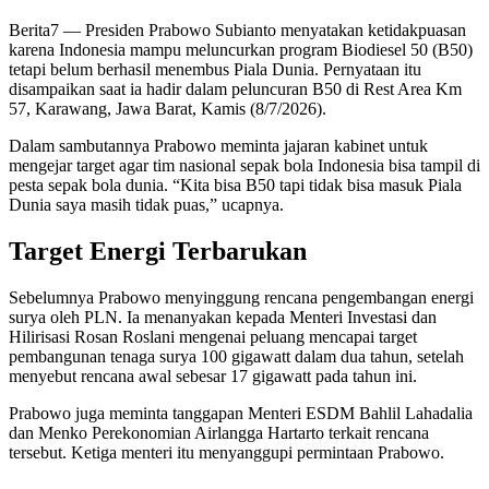
Berita7
— Presiden Prabowo Subianto menyatakan ketidakpuasan
karena Indonesia mampu meluncurkan program Biodiesel 50 (B50)
tetapi belum berhasil menembus Piala Dunia. Pernyataan itu
disampaikan saat ia hadir dalam peluncuran B50 di Rest Area Km
57, Karawang, Jawa Barat, Kamis (8/7/2026).
Dalam sambutannya Prabowo meminta jajaran kabinet untuk
mengejar target agar tim nasional sepak bola Indonesia bisa tampil di
pesta sepak bola dunia. “Kita bisa B50 tapi tidak bisa masuk Piala
Dunia saya masih tidak puas,” ucapnya.
Target Energi Terbarukan
Sebelumnya Prabowo menyinggung rencana pengembangan energi
surya oleh PLN. Ia menanyakan kepada Menteri Investasi dan
Hilirisasi Rosan Roslani mengenai peluang mencapai target
pembangunan tenaga surya 100 gigawatt dalam dua tahun, setelah
menyebut rencana awal sebesar 17 gigawatt pada tahun ini.
Prabowo juga meminta tanggapan Menteri ESDM Bahlil Lahadalia
dan Menko Perekonomian Airlangga Hartarto terkait rencana
tersebut. Ketiga menteri itu menyanggupi permintaan Prabowo.